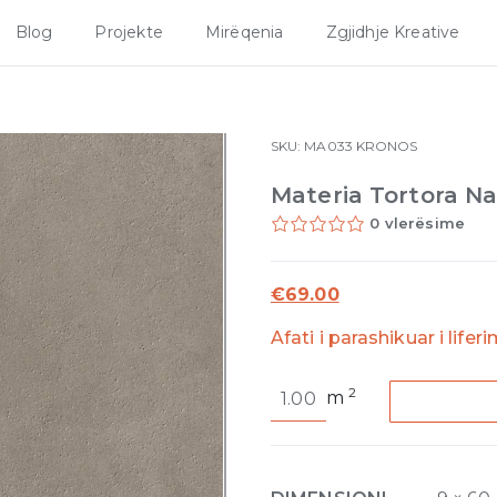
Blog
Projekte
Mirëqenia
Zgjidhje Kreative
SKU:
MA033
KRONOS
Materia Tortora N
0 vlerësime
€
69.00
Afati i parashikuar i lifer
Materia
2
m
Tortora
Natural
9mm
60