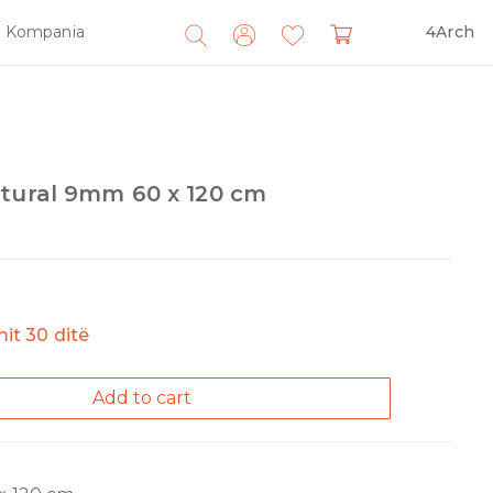
Kompania
4Arch
Search
for:
atural 9mm 60 x 120 cm
imit 30 ditë
Add to cart