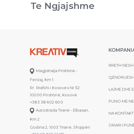
Te Ngjajshme
KOMPANI
RRETH NESH
Magjistralja Prishtinë -
QËNDRUESH
Ferizaj, Km 1
Rr. Rrafshi i Kosovës Nr.52
LAJME DHE 
10000 Prishtinë, Kosovë
PUNO ME NE
+383 38 602 600
Autostrada Tiranë - Elbasan,
NA KONTAKT
Km 2
ORARI I PUN
Godina 2, 1003 Tiranë, Shqipëri