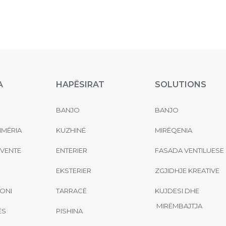
A
HAPËSIRAT
SOLUTIONS
BANJO
BANJO
MËRIA
KUZHINË
MIRËQENIA
EVENTE
ENTERIER
FASADA VENTILUESE
EKSTERIER
ZGJIDHJE KREATIVE
ONI
TARRACË
KUJDESI DHE
MIRËMBAJTJA
ËS
PISHINA