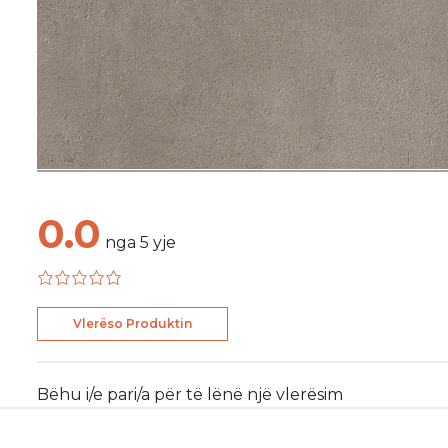
0.0
nga
5
yje
Vlerëso Produktin
Bëhu i/e pari/a për të lënë një vlerësim