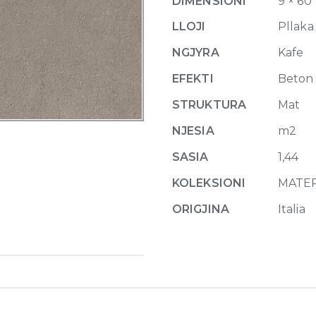
DIMENSIONI
9 × 60
x
120
LLOJI
Pllaka
cm
NGJYRA
Kafe
quantity
EFEKTI
Beton
STRUKTURA
Mat
NJESIA
m2
SASIA
1,44
KOLEKSIONI
MATE
ORIGJINA
Italia