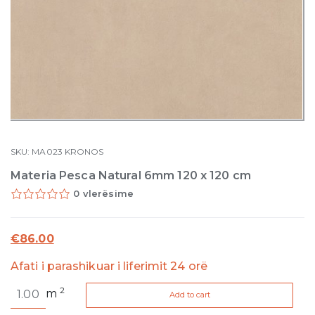
SKU:
MA023
KRONOS
Materia Pesca Natural 6mm 120 x 120 cm
0 vlerësime
€
86.00
Afati i parashikuar i liferimit 24 orë
Materia
2
m
Add to cart
Pesca
Natural