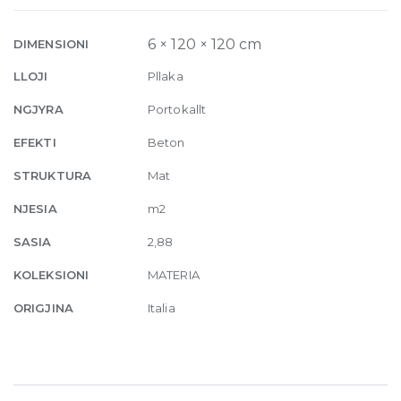
6mm
120
6 × 120 × 120 cm
DIMENSIONI
x
LLOJI
Pllaka
120
cm
NGJYRA
Portokallt
quantity
EFEKTI
Beton
STRUKTURA
Mat
NJESIA
m2
SASIA
2,88
KOLEKSIONI
MATERIA
ORIGJINA
Italia