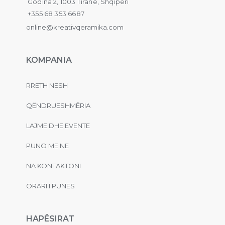
Godina 2, 1003 Tiranë, Shqipëri
+355 68 353 6687
online@kreativqeramika.com
KOMPANIA
RRETH NESH
QËNDRUESHMËRIA
LAJME DHE EVENTE
PUNO ME NE
NA KONTAKTONI
ORARI I PUNËS
HAPËSIRAT