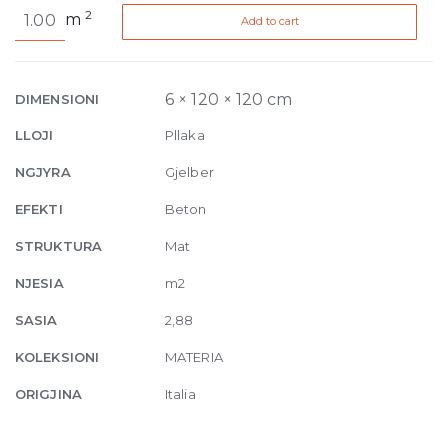
Materia
2
m
Add to cart
Oliva
Natural
6mm
120
6 × 120 × 120 cm
DIMENSIONI
x
LLOJI
Pllaka
120
cm
NGJYRA
Gjelber
quantity
EFEKTI
Beton
STRUKTURA
Mat
NJESIA
m2
SASIA
2,88
KOLEKSIONI
MATERIA
ORIGJINA
Italia