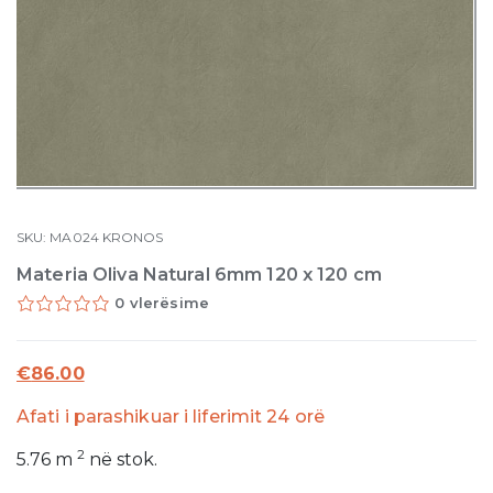
SKU:
MA024
KRONOS
Materia Oliva Natural 6mm 120 x 120 cm
0 vlerësime
€
86.00
Afati i parashikuar i liferimit 24 orë
2
5.76
m
në stok.