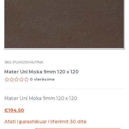
SKU:
PUMU05
MUTINA
Mater Uni Moka 9mm 120 x 120
0 vlerësime
Mater Uni Moka 9mm 120 x 120
€
194.50
Afati i parashikuar i liferimit 30 ditë
Mater