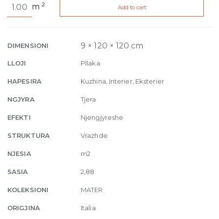
2
m
Add to cart
Uni
Moka
9mm
120
9 × 120 × 120 cm
DIMENSIONI
x
LLOJI
Pllaka
120
quantity
HAPESIRA
Kuzhina, Interier, Eksterier
NGJYRA
Tjera
EFEKTI
Njengjyreshe
STRUKTURA
Vrazhde
NJESIA
m2
SASIA
2,88
KOLEKSIONI
MATER
ORIGJINA
Italia