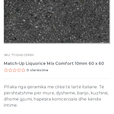
SKU:
772246
CERIM
Match-Up Liquorice Mix Comfort 10mm 60 x 60
0 vlerësime
Pllaka nga qeramika me cilësi të lartë italiane. Të
përshtatshme për mure, dysheme, banjo, kuzhinë,
dhomë gjumi, hapësira komcerciale dhe kënde
intime.