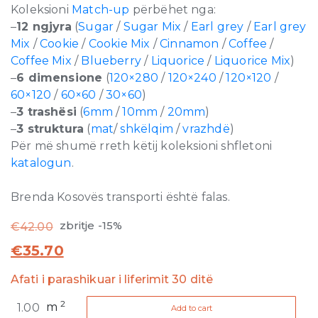
Koleksioni
Match-up
përbëhet nga:
–
12 ngjyra
(
Sugar
/
Sugar Mix
/
Earl grey
/
Earl grey
Mix
/
Cookie
/
Cookie Mix
/
Cinnamon
/
Coffee
/
Coffee Mix
/
Blueberry
/
Liquorice
/
Liquorice Mix
)
–
6 dimensione
(
120×280
/
120×240
/
120×120
/
60×120
/
60×60
/
30×60
)
–
3 trashësi
(
6mm
/
10mm
/
20mm
)
–
3 struktura
(
mat
/
shkëlqim
/
vrazhdë
)
Për më shumë rreth këtij koleksioni shfletoni
katalogun
.
Brenda Kosovës transporti është falas.
zbritje -15%
€
42.00
€
35.70
Afati i parashikuar i liferimit 30 ditë
Match-
2
m
Add to cart
Up