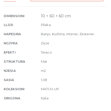
Liquorice
Mix
Comfort
10 × 60 × 60 cm
DIMENSIONI
10mm
LLOJI
Pllaka
60
x
HAPESIRA
Banjo, Kuzhina, Interier, Eksterier
60
NGJYRA
Zeze
quantity
EFEKTI
Teraco
STRUKTURA
Mat
NJESIA
m2
SASIA
1,08
KOLEKSIONI
MATCH-UP
ORIGJINA
Italia