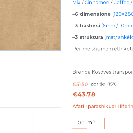
Mix
/
Cinnamon
/
Coffee
–
6 dimensione
(
120×28
–
3 trashësi
(
6mm
/
10m
–
3 struktura
(
mat
/
shkël
Për më shumë rreth këtij
Brenda Kosovës transporti
zbritje -15%
€
51.50
€
43.78
Afati i parashikuar i lifer
Match-
2
m
Up
Cinnamon