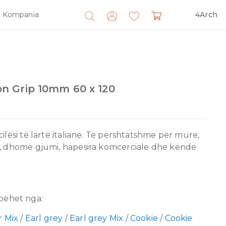
Kompania
4Arch
Search
for:
 Grip 10mm 60 x 120
lësi të lartë italiane. Të përshtatshme për mure,
, dhomë gjumi, hapësira komcerciale dhe kënde
bëhet nga:
 Mix
/
Earl grey
/
Earl grey Mix
/
Cookie
/
Cookie