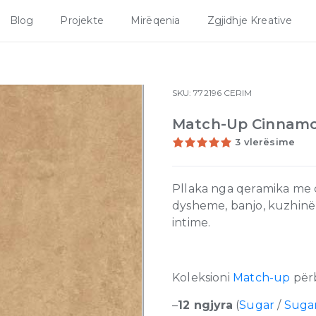
Blog
Projekte
Mirëqenia
Zgjidhje Kreative
SKU:
772196
CERIM
Match-Up Cinnamon
3 vlerësime
Pllaka nga qeramika me ci
dysheme, banjo, kuzhinë
intime.
Koleksioni
Match-up
për
–
12 ngjyra
(
Sugar
/
Sugar