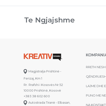
Te Ngjajshme
KOMPANI
RRETH NESH
Magjistralja Prishtinë -
QËNDRUESH
Ferizaj, Km 1
Rr. Rrafshi i Kosovës Nr.52
LAJME DHE 
10000 Prishtinë, Kosovë
PUNO ME NE
+383 38 602 600
Autostrada Tiranë - Elbasan,
NA KONTAKT