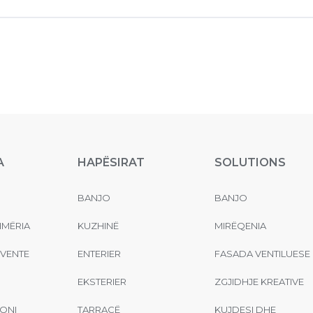
A
HAPËSIRAT
SOLUTIONS
BANJO
BANJO
MËRIA
KUZHINË
MIRËQENIA
EVENTE
ENTERIER
FASADA VENTILUESE
EKSTERIER
ZGJIDHJE KREATIVE
ONI
TARRACË
KUJDESI DHE