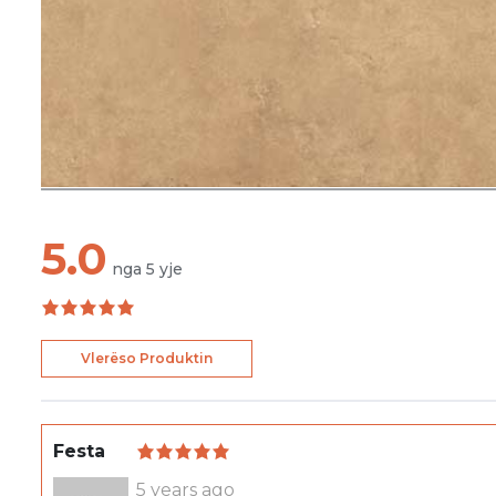
5.0
nga
5
yje
Vlerëso Produktin
Festa
5 years ago