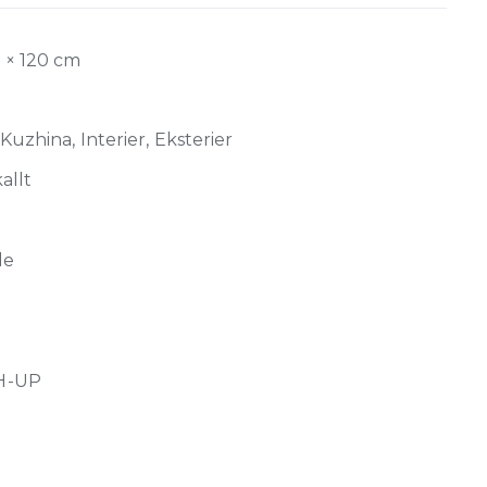
0 × 120 cm
Kuzhina, Interier, Eksterier
allt
de
H-UP