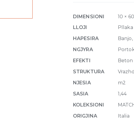
Grip
10mm
DIMENSIONI
10 × 6
60
x
LLOJI
Pllaka
120
HAPESIRA
Banjo, 
quantity
NGJYRA
Portok
EFEKTI
Beton
STRUKTURA
Vrazh
NJESIA
m2
SASIA
1,44
KOLEKSIONI
MATC
ORIGJINA
Italia