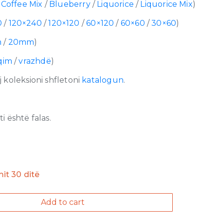
/
Coffee Mix
/
Blueberry
/
Liquorice
/
Liquorice Mix
)
0
/
120×240
/
120×120
/
60×120
/
60×60
/
30×60
)
m
/
20mm
)
qim
/
vrazhdë
)
 koleksioni shfletoni
katalogun
.
 është falas.
imit 30 ditë
Add to cart