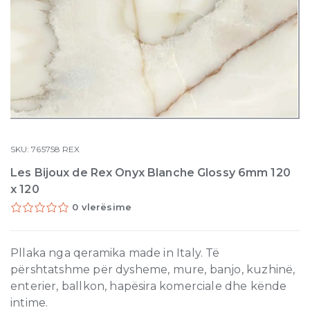
SKU:
765758
REX
Les Bijoux de Rex Onyx Blanche Glossy 6mm 120
x 120
0 vlerësime
Pllaka nga qeramika made in Italy. Të
përshtatshme për dysheme, mure, banjo, kuzhinë,
enterier, ballkon, hapësira komerciale dhe kënde
intime.