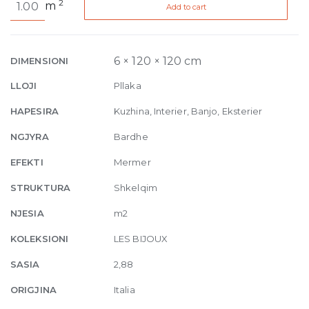
2
m
Add to cart
Bijoux
de
Rex
Onyx
6 × 120 × 120 cm
DIMENSIONI
Blanche
LLOJI
Pllaka
Glossy
6mm
HAPESIRA
Kuzhina, Interier, Banjo, Eksterier
120
NGJYRA
Bardhe
x
120
EFEKTI
Mermer
quantity
STRUKTURA
Shkelqim
NJESIA
m2
KOLEKSIONI
LES BIJOUX
SASIA
2,88
ORIGJINA
Italia