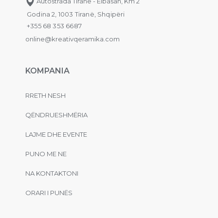
Autostrada Tiranë - Elbasan, Km 2
Godina 2, 1003 Tiranë, Shqipëri
+355 68 353 6687
online@kreativqeramika.com
KOMPANIA
RRETH NESH
QËNDRUESHMËRIA
LAJME DHE EVENTE
PUNO ME NE
NA KONTAKTONI
ORARI I PUNËS