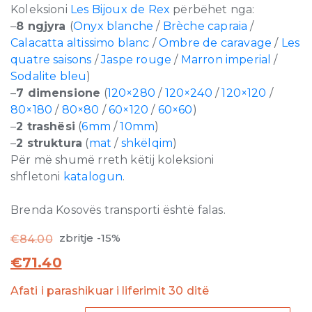
Koleksioni
Les Bijoux de Rex
përbëhet nga:
–
8 ngjyra
(
Onyx blanche
/
Brèche capraia
/
Calacatta altissimo blanc
/
Ombre de caravage
/
Les
quatre saisons
/
Jaspe rouge
/
Marron imperial
/
Sodalite bleu
)
–
7 dimensione
(
120×280
/
120×240
/
120×120
/
80×180
/
80×80
/
60×120
/
60×60
)
–
2 trashësi
(
6mm
/
10mm
)
–
2 struktura
(
mat
/
shkëlqim
)
Për më shumë rreth këtij koleksioni
shfletoni
katalogun
.
Brenda Kosovës transporti është falas.
zbritje -15%
€
84.00
€
71.40
Afati i parashikuar i liferimit 30 ditë
Les