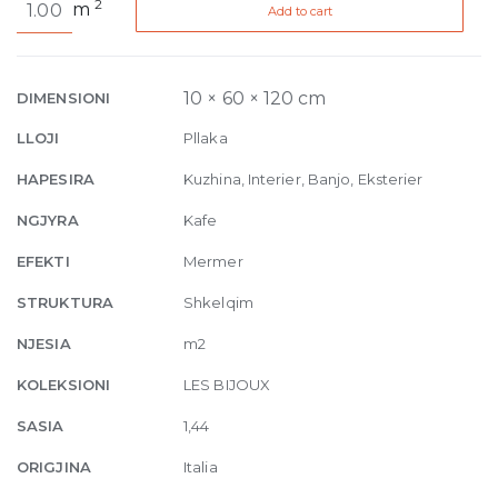
2
m
Add to cart
Bijoux
de
Rex
Marron
10 × 60 × 120 cm
DIMENSIONI
Imperial
LLOJI
Pllaka
Glossy
10mm
HAPESIRA
Kuzhina, Interier, Banjo, Eksterier
60
NGJYRA
Kafe
x
120
EFEKTI
Mermer
quantity
STRUKTURA
Shkelqim
NJESIA
m2
KOLEKSIONI
LES BIJOUX
SASIA
1,44
ORIGJINA
Italia