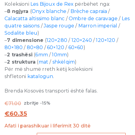
Koleksioni
Les Bijoux de Rex
përbëhet nga:
–
8 ngjyra
(
Onyx blanche
/
Brèche capraia
/
Calacatta altissimo blanc
/
Ombre de caravage
/
Les
quatre saisons
/
Jaspe rouge
/
Marron imperial
/
Sodalite bleu
)
–
7 dimensione
(
120×280
/
120×240
/
120×120
/
80×180
/
80×80
/
60×120
/
60×60
)
–
2 trashësi
(
6mm
/
10mm
)
–
2 struktura
(
mat
/
shkëlqim
)
Për më shumë rreth këtij koleksioni
shfletoni
katalogun
.
Brenda Kosovës transporti është falas.
zbritje -15%
€
71.00
€
60.35
Afati i parashikuar i liferimit 30 ditë
Les