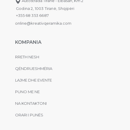
Autostrada Tiranë - Elbasan, Km 2
Godina 2, 1003 Tiranë, Shqipëri
+355 68 353 6687
online@kreativqeramika.com
KOMPANIA
RRETH NESH
QËNDRUESHMËRIA
LAJME DHE EVENTE
PUNO ME NE
NA KONTAKTONI
ORARI I PUNËS