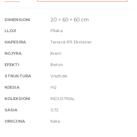
Bush-
hammered
20mm
20 × 60 × 60 cm
DIMENSIONI
60
LLOJI
Pllaka
x
60
HAPESIRA
Tarracë R11, Eksterier
quantity
NGJYRA
Krem
EFEKTI
Beton
STRUKTURA
Vrazhde
NJESIA
m2
KOLEKSIONI
INDUSTRIAL
SASIA
0,72
ORIGJINA
Italia