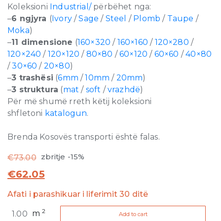
Koleksioni
Industrial/
përbëhet nga:
–
6 ngjyra
(
Ivory
/
Sage
/
Steel
/
Plomb
/
Taupe
/
Moka
)
–
11 dimensione
(
160×320
/
160×160
/
120×280
/
120×240
/
120×120
/
80×80
/
60×120
/
60×60
/
40×80
/
30×60
/
20×80
)
–
3 trashësi
(
6mm
/
10mm
/
20mm
)
–
3 struktura
(
mat
/
soft
/
vrazhdë
)
Për më shumë rreth këtij koleksioni
shfletoni
katalogun
.
Brenda Kosovës transporti është falas.
zbritje -15%
€
73.00
€
62.05
Afati i parashikuar i liferimit 30 ditë
Industrial
2
m
Add to cart
Taupe