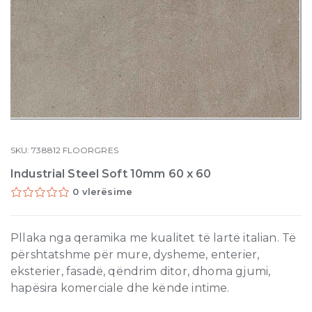
SKU:
738812
FLOORGRES
Industrial Steel Soft 10mm 60 x 60
0 vlerësime
Pllaka nga qeramika me kualitet të lartë italian. Të
përshtatshme për mure, dysheme, enterier,
eksterier, fasadë, qëndrim ditor, dhoma gjumi,
hapësira komerciale dhe kënde intime.