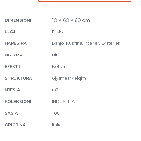
Soft
10mm
60
10 × 60 × 60 cm
DIMENSIONI
x
LLOJI
Pllaka
60
quantity
HAPESIRA
Banjo, Kuzhina, Interier, Eksterier
NGJYRA
Hiri
EFEKTI
Beton
STRUKTURA
Gjysmeshkelqim
NJESIA
m2
KOLEKSIONI
INDUSTRIAL
SASIA
1,08
ORIGJINA
Italia