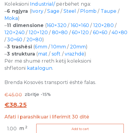
Koleksioni
Industrial/
përbëhet nga:
–
6 ngjyra
(
Ivory
/
Sage
/
Steel
/
Plomb
/
Taupe
/
Moka
)
–
11 dimensione
(
160×320
/
160×160
/
120×280
/
120×240
/
120×120
/
80×80
/
60×120
/
60×60
/
40×80
/
30×60
/
20×80
)
–
3 trashësi
(
6mm
/
10mm
/
20mm
)
–
3 struktura
(
mat
/
soft
/
vrazhdë
)
Për më shumë rreth këtij koleksioni
shfletoni
katalogun
.
Brenda Kosovës transporti është falas.
zbritje -15%
€
45.00
€
38.25
Afati i parashikuar i liferimit 30 ditë
Industrial
2
m
Add to cart
Steel