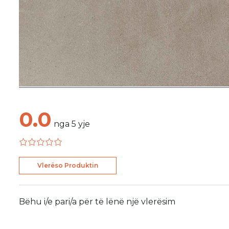
0.0
nga
5
yje
Vlerëso Produktin
Bëhu i/e pari/a për të lënë një vlerësim