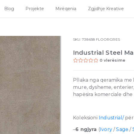
Blog
Projekte
Mirëqenia
Zgjidhje Kreative
SKU:
738658
FLOORGRES
Industrial Steel M
0 vlerësime
Pllaka nga qeramika me ku
mure, dysheme, enterier,
hapësira komerciale dhe
Koleksioni
Industrial/
për
–
6 ngjyra
(
Ivory
/
Sage
/