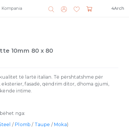
Kompania
4Arch
Search
for:
atte 10mm 80 x 80
alitet të lartë italian. Të përshtatshme për
 eksterier, fasadë, qëndrim ditor, dhoma gjumi,
 kënde intime.
bëhet nga:
Steel
/
Plomb
/
Taupe
/
Moka
)