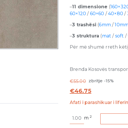
–
11 dimensione
(
160×32
60×120
/
60×60
/
40×80
/
–
3 trashësi
(
6mm
/
10m
–
3 struktura
(
mat
/
soft
/
Për më shumë rreth këtij
Brenda Kosovës transporti
zbritje -15%
€
55.00
€
46.75
Afati i parashikuar i lifer
Industrial
2
m
Steel
Matte