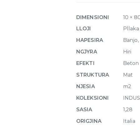
10mm
80
DIMENSIONI
10 × 8
x
80
LLOJI
Pllaka
quantity
HAPESIRA
Banjo, 
NGJYRA
Hiri
EFEKTI
Beton
STRUKTURA
Mat
NJESIA
m2
KOLEKSIONI
INDUS
SASIA
1,28
ORIGJINA
Italia