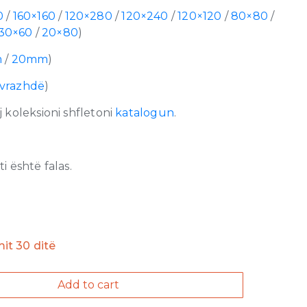
0
/
160×160
/
120×280
/
120×240
/
120×120
/
80×80
/
30×60
/
20×80
)
m
/
20mm
)
vrazhdë
)
 koleksioni shfletoni
katalogun
.
 është falas.
imit 30 ditë
Add to cart