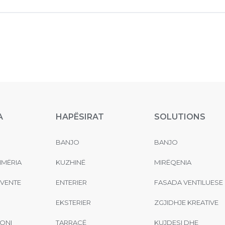
A
HAPËSIRAT
SOLUTIONS
BANJO
BANJO
MËRIA
KUZHINË
MIRËQENIA
EVENTE
ENTERIER
FASADA VENTILUESE
EKSTERIER
ZGJIDHJE KREATIVE
ONI
TARRACË
KUJDESI DHE