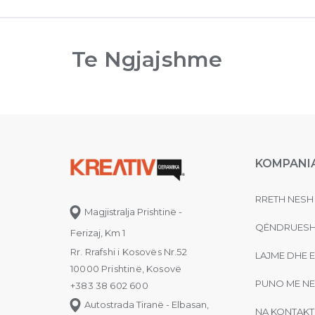
Te Ngjajshme
KOMPANI
RRETH NESH
Magjistralja Prishtinë -
QËNDRUESH
Ferizaj, Km 1
Rr. Rrafshi i Kosovës Nr.52
LAJME DHE 
10000 Prishtinë, Kosovë
PUNO ME NE
+383 38 602 600
Autostrada Tiranë - Elbasan,
NA KONTAKT