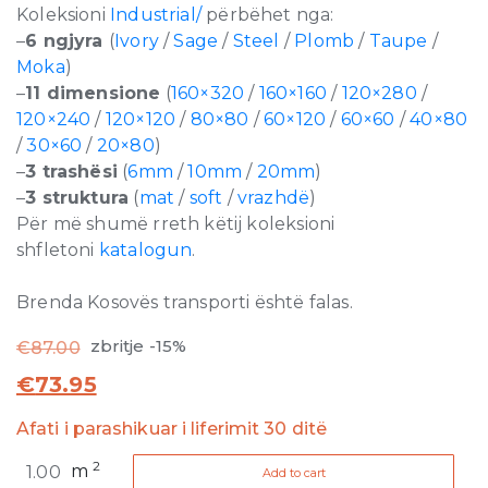
Koleksioni
Industrial/
përbëhet nga:
–
6 ngjyra
(
Ivory
/
Sage
/
Steel
/
Plomb
/
Taupe
/
Moka
)
–
11 dimensione
(
160×320
/
160×160
/
120×280
/
120×240
/
120×120
/
80×80
/
60×120
/
60×60
/
40×80
/
30×60
/
20×80
)
–
3 trashësi
(
6mm
/
10mm
/
20mm
)
–
3 struktura
(
mat
/
soft
/
vrazhdë
)
Për më shumë rreth këtij koleksioni
shfletoni
katalogun
.
Brenda Kosovës transporti është falas.
zbritje -15%
€
87.00
€
73.95
Afati i parashikuar i liferimit 30 ditë
Industrial
2
m
Add to cart
Plomb