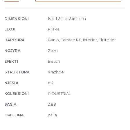
RPTV
6mm
120
6 × 120 × 240 cm
DIMENSIONI
x
LLOJI
Pllaka
240
quantity
HAPESIRA
Banjo, Tarracë R11, Interier, Eksterier
NGJYRA
Zeze
EFEKTI
Beton
STRUKTURA
Vrazhde
NJESIA
m2
KOLEKSIONI
INDUSTRIAL
SASIA
2,88
ORIGJINA
Italia