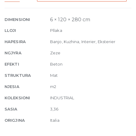
Matte
6mm
120
6 × 120 × 280 cm
DIMENSIONI
x
LLOJI
Pllaka
280
quantity
HAPESIRA
Banjo, Kuzhina, Interier, Eksterier
NGJYRA
Zeze
EFEKTI
Beton
STRUKTURA
Mat
NJESIA
m2
KOLEKSIONI
INDUSTRIAL
SASIA
3,36
ORIGJINA
Italia