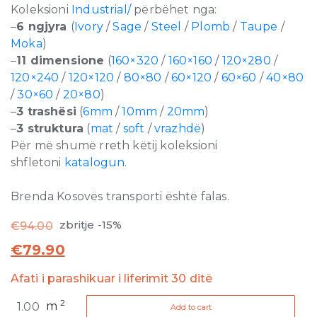
Koleksioni
Industrial/
përbëhet nga:
–
6 ngjyra
(
Ivory
/
Sage
/
Steel
/
Plomb
/
Taupe
/
Moka
)
–
11 dimensione
(
160×320
/
160×160
/
120×280
/
120×240
/
120×120
/
80×80
/
60×120
/
60×60
/
40×80
/
30×60
/
20×80
)
–
3 trashësi
(
6mm
/
10mm
/
20mm
)
–
3 struktura
(
mat
/
soft
/
vrazhdë
)
Për më shumë rreth këtij koleksioni
shfletoni
katalogun
.
Brenda Kosovës transporti është falas.
zbritje -15%
€
94.00
€
79.90
Afati i parashikuar i liferimit 30 ditë
Industrial
2
m
Add to cart
Plomb