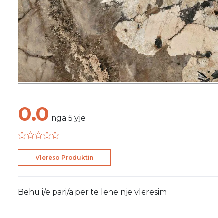
0.0
nga
5
yje
Vlerëso Produktin
Bëhu i/e pari/a për të lënë një vlerësim