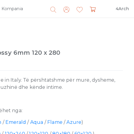
Kompania
4Arch
Search
for:
ossy 6mm 120 x 280
e in Italy. Të përshtatshme për mure, dysheme,
 kuzhinë dhe kënde intime.
ëhet nga:
n
/
Emerald
/
Aqua
/
Flame
/
Azure
)
0
/
120×240
/
120×120
/
80×180
/
60×120
)