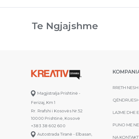
Te Ngjajshme
KOMPANI
RRETH NESH
Magjistralja Prishtinë -
QËNDRUESH
Ferizaj, Km 1
Rr. Rrafshi i Kosovës Nr.52
LAJME DHE 
10000 Prishtinë, Kosovë
PUNO ME NE
+383 38 602 600
Autostrada Tiranë - Elbasan,
NA KONTAKT