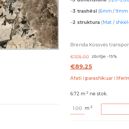
–
3 trashësi
(
6mm
/
9m
–
2 struktura
(
Mat
/
shkë
Brenda Kosovës transporti
zbritje -15%
€
105.00
€
89.25
Afati i parashikuar i lifer
2
6.72
m
në stok.
Heritage
2
m
Flame
Glossy
6mm