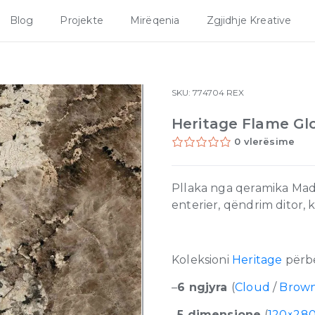
Blog
Projekte
Mirëqenia
Zgjidhje Kreative
SKU:
774704
REX
Heritage Flame Gl
0 vlerësime
Pllaka nga qeramika Mad
enterier, qëndrim ditor,
Koleksioni
Heritage
përb
–
6 ngjyra
(
Cloud
/
Brow
–
5 dimensione
(
120×28