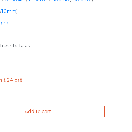
m
/
10mm
)
lqim
)
 është falas.
imit 24 orë
Add to cart