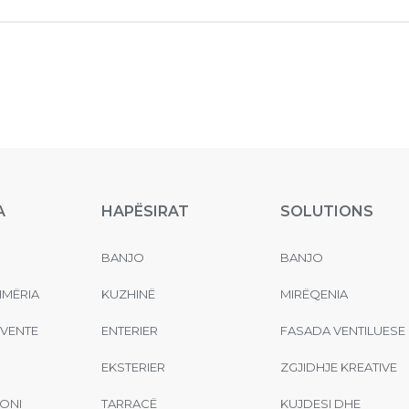
A
HAPËSIRAT
SOLUTIONS
BANJO
BANJO
MËRIA
KUZHINË
MIRËQENIA
EVENTE
ENTERIER
FASADA VENTILUESE
EKSTERIER
ZGJIDHJE KREATIVE
ONI
TARRACË
KUJDESI DHE