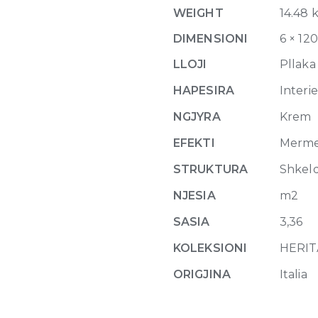
120
WEIGHT
14.48 
x
280
DIMENSIONI
6 × 12
quantity
LLOJI
Pllaka
HAPESIRA
Interi
NGJYRA
Krem
EFEKTI
Merm
STRUKTURA
Shkel
NJESIA
m2
SASIA
3,36
KOLEKSIONI
HERI
ORIGJINA
Italia