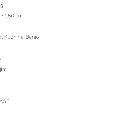
kg
0 × 280 cm
er, Kuzhina, Banjo
er
qim
TAGE