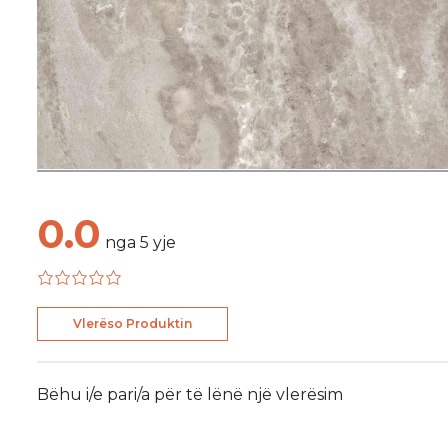
0.0
nga
5
yje
Vlerëso Produktin
Bëhu i/e pari/a për të lënë një vlerësim