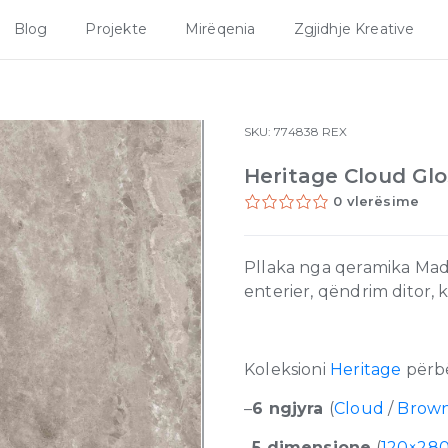
Blog
Projekte
Mirëqenia
Zgjidhje Kreative
SKU:
774838
REX
Heritage Cloud Glo
0 vlerësime
Pllaka nga qeramika Mad
enterier, qëndrim ditor,
Koleksioni
Heritage
përb
–
6 ngjyra
(
Cloud
/
Brow
–
5 dimensione
(
120×28