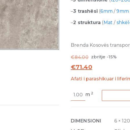
–
3 trashësi
(
6mm
/
9m
–
2 struktura
(
Mat
/
shkë
Brenda Kosovës transporti
zbritje -15%
€
84.00
€
71.40
Afati i parashikuar i lifer
Heritage
2
m
Cloud
Glossy
6mm
120
DIMENSIONI
6 × 12
x