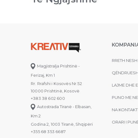
KOMPANI
RRETH NESH
Magjistralja Prishtinë -
QËNDRUESH
Ferizaj, Km 1
Rr. Rrafshi i Kosovës Nr.52
LAJME DHE 
10000 Prishtinë, Kosovë
PUNO ME NE
+383 38 602 600
Autostrada Tiranë - Elbasan,
NA KONTAKT
Km 2
ORARI I PUN
Godina 2, 1003 Tiranë, Shqipëri
+355 68 353 6687