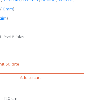
m
/
10mm
)
lqim
)
 është falas.
imit 30 ditë
Add to cart
0 × 120 cm