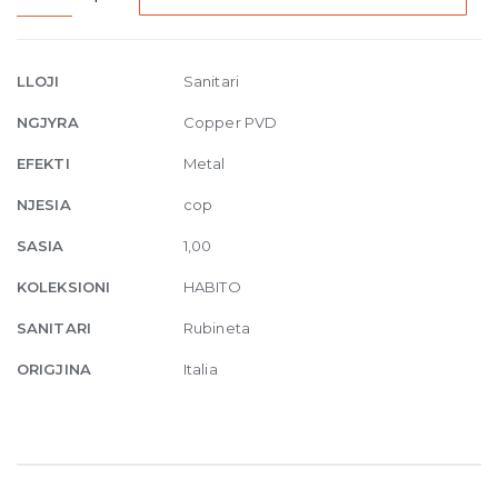
tap
with
extractable
LLOJI
Sanitari
handshower
NGJYRA
Copper PVD
708
Copper
EFEKTI
Metal
Brushed
NJESIA
cop
quantity
SASIA
1,00
KOLEKSIONI
HABITO
SANITARI
Rubineta
ORIGJINA
Italia