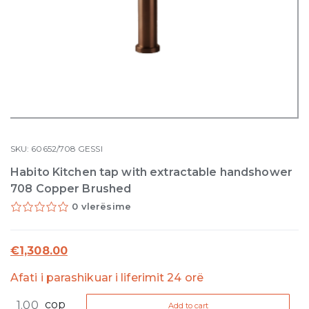
SKU:
60652/708
GESSI
Habito Kitchen tap with extractable handshower
708 Copper Brushed
0 vlerësime
€
1,308.00
Afati i parashikuar i liferimit 24 orë
Habito
cop
Add to cart
Kitchen