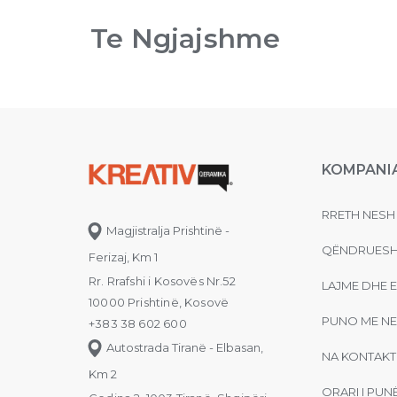
Te Ngjajshme
KOMPANI
RRETH NESH
Magjistralja Prishtinë -
QËNDRUESH
Ferizaj, Km 1
Rr. Rrafshi i Kosovës Nr.52
LAJME DHE 
10000 Prishtinë, Kosovë
PUNO ME NE
+383 38 602 600
Autostrada Tiranë - Elbasan,
NA KONTAKT
Km 2
ORARI I PUN