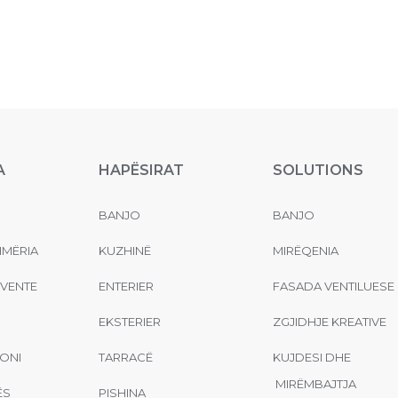
A
HAPËSIRAT
SOLUTIONS
BANJO
BANJO
MËRIA
KUZHINË
MIRËQENIA
EVENTE
ENTERIER
FASADA VENTILUESE
EKSTERIER
ZGJIDHJE KREATIVE
ONI
TARRACË
KUJDESI DHE
MIRËMBAJTJA
ËS
PISHINA