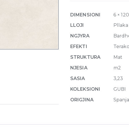
Textured
6mm
DIMENSIONI
6 × 12
120
x
LLOJI
Pllaka
270
NGJYRA
Bardh
cm
quantity
EFEKTI
Terak
STRUKTURA
Mat
NJESIA
m2
SASIA
3,23
KOLEKSIONI
GUBI
ORIGJINA
Spanj