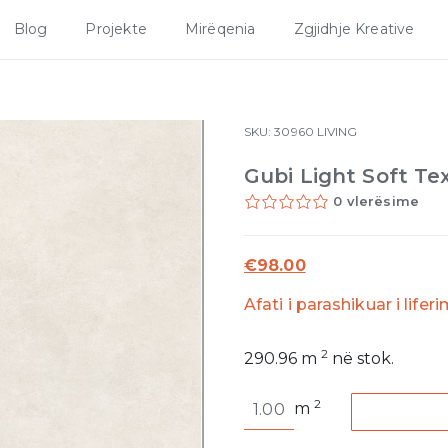
Blog
Projekte
Mirëqenia
Zgjidhje Kreative
SKU:
30960
LIVING
Gubi Light Soft T
0 vlerësime
€
98.00
Afati i parashikuar i lifer
2
290.96
m
në stok.
Gubi
2
m
Light
Soft