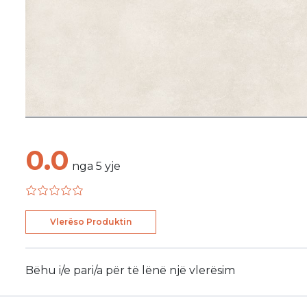
0.0
nga
5
yje
Vlerëso Produktin
Bëhu i/e pari/a për të lënë një vlerësim