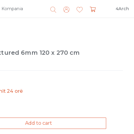
Kompania
4Arch
Search
for:
extured 6mm 120 x 270 cm
imit 24 orë
Add to cart