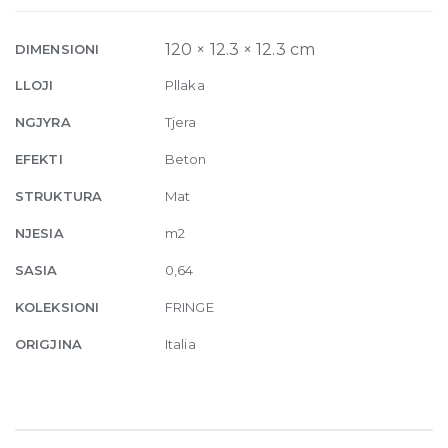
12mm
12.3
120 × 12.3 × 12.3 cm
DIMENSIONI
x
LLOJI
Pllaka
12.3
quantity
NGJYRA
Tjera
EFEKTI
Beton
STRUKTURA
Mat
NJESIA
m2
SASIA
0,64
KOLEKSIONI
FRINGE
ORIGJINA
Italia