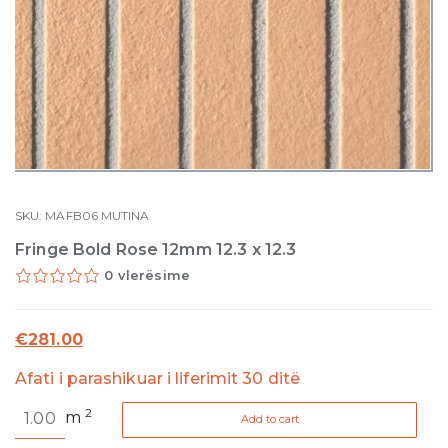
SKU:
MAFB06
MUTINA
Fringe Bold Rose 12mm 12.3 x 12.3
0 vlerësime
€
281.00
Afati i parashikuar i liferimit 30 ditë
Fringe
2
m
Add to cart
Bold
Rose