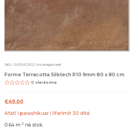
SKU:
00EMG302
Uncategorized
Forme Terracotta Silktech R10 9mm 80 x 80 cm
0 vlerësime
€
49.00
Afati i parashikuar i liferimit 30 ditë
2
0.64
m
në stok.