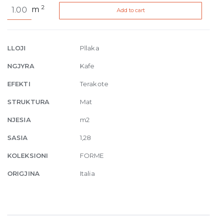
Forme
2
m
Add to cart
Terracotta
Silktech
R10
9mm
LLOJI
Pllaka
80
NGJYRA
Kafe
x
80
EFEKTI
Terakote
cm
STRUKTURA
Mat
quantity
NJESIA
m2
SASIA
1,28
KOLEKSIONI
FORME
ORIGJINA
Italia