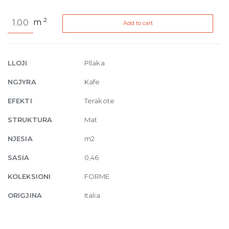
Forme
2
m
Add to cart
Terracotta
Naturale
R10
9.5mm
LLOJI
Pllaka
21
NGJYRA
Kafe
x
18.2
EFEKTI
Terakote
cm
STRUKTURA
Mat
quantity
NJESIA
m2
SASIA
0,46
KOLEKSIONI
FORME
ORIGJINA
Italia