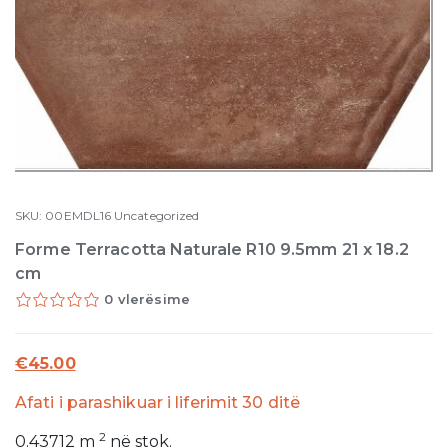
SKU:
00EMDL16
Uncategorized
Forme Terracotta Naturale R10 9.5mm 21 x 18.2
cm
0 vlerësime
€
45.00
Afati i parashikuar i liferimit 30 ditë
2
0.43712
m
në stok.