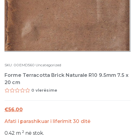
SKU:
00EMD560
Uncategorized
Forme Terracotta Brick Naturale R10 9.5mm 7.5 x
20 cm
0 vlerësime
€
56.00
Afati i parashikuar i liferimit 30 ditë
2
0.42
m
në stok.