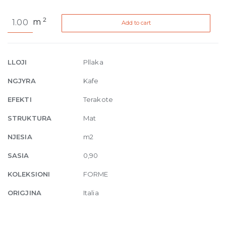
Forme
2
m
Add to cart
Terracotta
Brick
Naturale
R10
LLOJI
Pllaka
9.5mm
NGJYRA
Kafe
7.5
x
EFEKTI
Terakote
20
STRUKTURA
Mat
cm
quantity
NJESIA
m2
SASIA
0,90
KOLEKSIONI
FORME
ORIGJINA
Italia