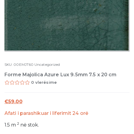
SKU:
00EMJT60
Uncategorized
Forme Majolica Azure Lux 9.5mm 7.5 x 20 cm
0 vlerësime
€
59.00
Afati i parashikuar i liferimit 24 orë
2
1.5
m
në stok.