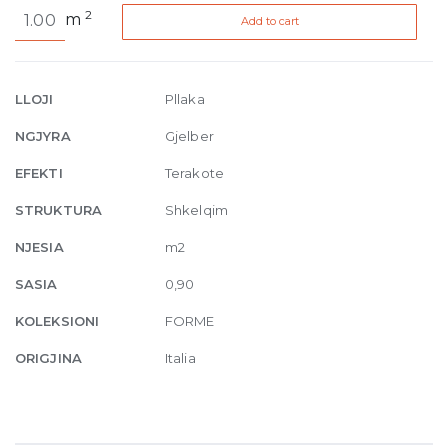
Forme
2
m
Add to cart
Majolica
Azure
Lux
9.5mm
LLOJI
Pllaka
7.5
NGJYRA
Gjelber
x
20
EFEKTI
Terakote
cm
STRUKTURA
Shkelqim
quantity
NJESIA
m2
SASIA
0,90
KOLEKSIONI
FORME
ORIGJINA
Italia