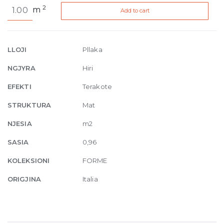
Forme
2
m
Add to cart
Cenere
Naturale
R10
9.5mm
LLOJI
Pllaka
20
NGJYRA
Hiri
x
20
EFEKTI
Terakote
cm
STRUKTURA
Mat
quantity
NJESIA
m2
SASIA
0,96
KOLEKSIONI
FORME
ORIGJINA
Italia