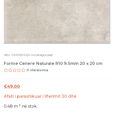
SKU:
00EMDG24
Uncategorized
Forme Cenere Naturale R10 9.5mm 20 x 20 cm
0 vlerësime
€
49.00
Afati i parashikuar i liferimit 30 ditë
2
0.48
m
në stok.