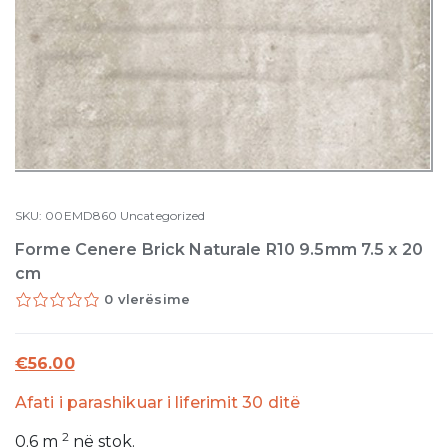
SKU:
00EMD860
Uncategorized
Forme Cenere Brick Naturale R10 9.5mm 7.5 x 20
cm
0 vlerësime
€
56.00
Afati i parashikuar i liferimit 30 ditë
2
0.6
m
në stok.