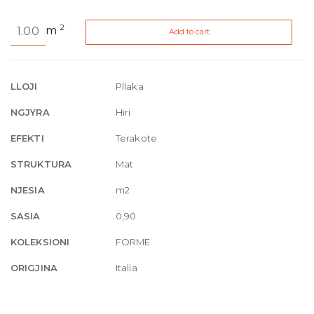
Forme
2
m
Add to cart
Cenere
Brick
Naturale
R10
LLOJI
Pllaka
9.5mm
NGJYRA
Hiri
7.5
x
EFEKTI
Terakote
20
STRUKTURA
Mat
cm
quantity
NJESIA
m2
SASIA
0,90
KOLEKSIONI
FORME
ORIGJINA
Italia