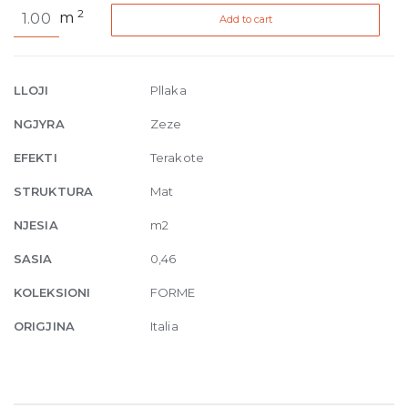
Forme
2
m
Add to cart
Antracite
Naturale
R10
9.5mm
LLOJI
Pllaka
21
NGJYRA
Zeze
x
18.2
EFEKTI
Terakote
cm
STRUKTURA
Mat
quantity
NJESIA
m2
SASIA
0,46
KOLEKSIONI
FORME
ORIGJINA
Italia