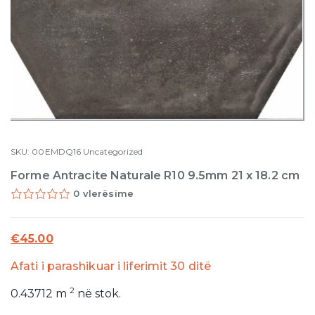
SKU:
00EMDQ16
Uncategorized
Forme Antracite Naturale R10 9.5mm 21 x 18.2 cm
0 vlerësime
€
45.00
Afati i parashikuar i liferimit 30 ditë
2
0.43712
m
në stok.