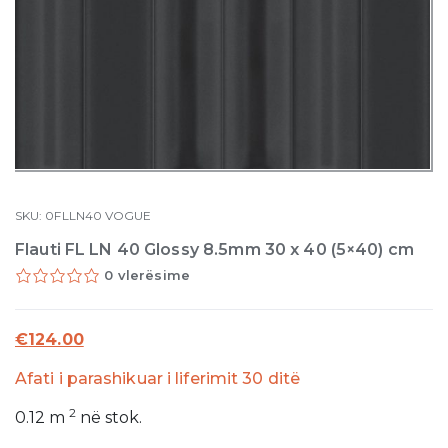
SKU:
0FLLN40
VOGUE
Flauti FL LN 40 Glossy 8.5mm 30 x 40 (5×40) cm
0 vlerësime
€
124.00
Afati i parashikuar i liferimit 30 ditë
2
0.12
m
në stok.