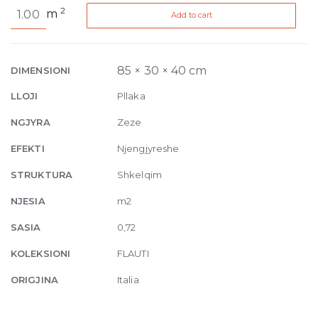
Flauti
2
m
Add to cart
FL
LN
40
Glossy
85 × 30 × 40 cm
DIMENSIONI
8.5mm
LLOJI
Pllaka
30
x
NGJYRA
Zeze
40
EFEKTI
Njengjyreshe
(5x40)
cm
STRUKTURA
Shkelqim
quantity
NJESIA
m2
SASIA
0,72
KOLEKSIONI
FLAUTI
ORIGJINA
Italia