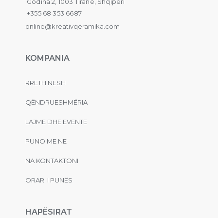
Godina 2, 1003 Tiranë, Shqipëri
+355 68 353 6687
online@kreativqeramika.com
KOMPANIA
RRETH NESH
QËNDRUESHMËRIA
LAJME DHE EVENTE
PUNO ME NE
NA KONTAKTONI
ORARI I PUNËS
HAPËSIRAT