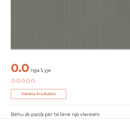
0.0
nga
5
yje
Vlerëso Produktin
Bëhu i/e pari/a për të lënë një vlerësim