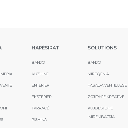
A
HAPËSIRAT
SOLUTIONS
BANJO
BANJO
MËRIA
KUZHINË
MIRËQENIA
EVENTE
ENTERIER
FASADA VENTILUESE
EKSTERIER
ZGJIDHJE KREATIVE
ONI
TARRACË
KUJDESI DHE
MIRËMBAJTJA
ËS
PISHINA