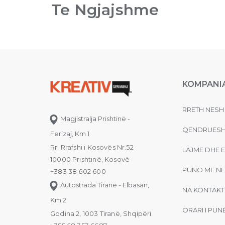
Te Ngjajshme
KOMPANI
RRETH NESH
Magjistralja Prishtinë -
QËNDRUESH
Ferizaj, Km 1
Rr. Rrafshi i Kosovës Nr.52
LAJME DHE 
10000 Prishtinë, Kosovë
PUNO ME NE
+383 38 602 600
Autostrada Tiranë - Elbasan,
NA KONTAKT
Km 2
ORARI I PUN
Godina 2, 1003 Tiranë, Shqipëri