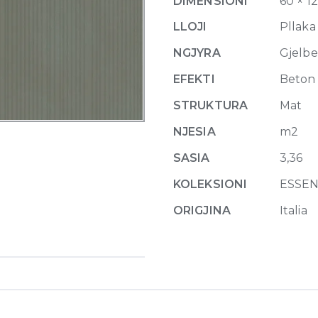
DIMENSIONI
60 × 1
02
Matte
LLOJI
Pllaka
6mm
NGJYRA
Gjelbe
120
x
EFEKTI
Beton
280
STRUKTURA
Mat
quantity
NJESIA
m2
SASIA
3,36
KOLEKSIONI
ESSE
ORIGJINA
Italia