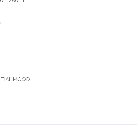
20 × 280 cm
r
NTIAL MOOD