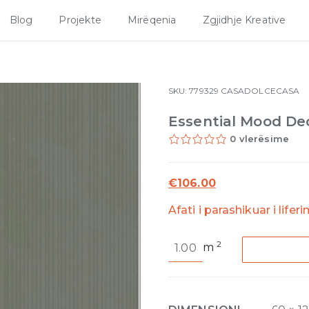
Blog
Projekte
Mirëqenia
Zgjidhje Kreative
SKU:
779329
CASADOLCECASA
Essential Mood De
0 vlerësime
€
106.00
Afati i parashikuar i lifer
Essential
2
m
Mood
Decor
Line
Color