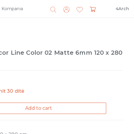
Kompania
4Arch
Search
for:
cor Line Color 02 Matte 6mm 120 x 280
imit 30 ditë
Add to cart