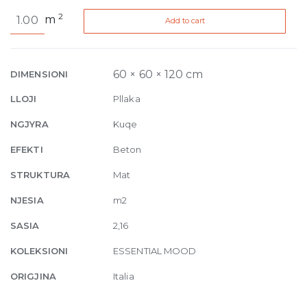
Essential
2
m
Add to cart
Mood
Color
Powder
03
60 × 60 × 120 cm
DIMENSIONI
Matte
LLOJI
Pllaka
6mm
60
NGJYRA
Kuqe
x
EFEKTI
Beton
120
quantity
STRUKTURA
Mat
NJESIA
m2
SASIA
2,16
KOLEKSIONI
ESSENTIAL MOOD
ORIGJINA
Italia