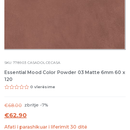
SKU:
778903
CASADOLCECASA
Essential Mood Color Powder 03 Matte 6mm 60 x
120
0 vlerësime
zbritje -7%
€
68.00
€
62.90
Afati i parashikuar i liferimit 30 ditë