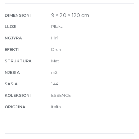
9mm
20
9 × 20 × 120 cm
DIMENSIONI
x
LLOJI
Pllaka
120
cm
NGJYRA
Hiri
quantity
EFEKTI
Druri
STRUKTURA
Mat
NJESIA
m2
SASIA
1,44
KOLEKSIONI
ESSENCE
ORIGJINA
Italia