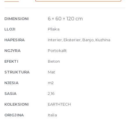
Ground
Comfort
6mm
6 × 60 × 120 cm
DIMENSIONI
60
LLOJI
Pllaka
x
120
HAPESIRA
Interier, Eksterier, Banjo, Kuzhina
quantity
NGJYRA
Portokallt
EFEKTI
Beton
STRUKTURA
Mat
NJESIA
m2
SASIA
2,16
KOLEKSIONI
EARTHTECH
ORIGJINA
Italia