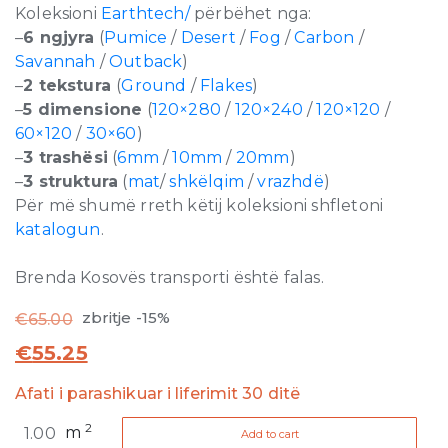
Koleksioni
Earthtech/
përbëhet nga:
–
6 ngjyra
(
Pumice
/
Desert
/
Fog
/
Carbon
/
Savannah
/
Outback
)
–
2 tekstura
(
Ground
/
Flakes
)
–
5 dimensione
(
120×280
/
120×240
/
120×120
/
60×120
/
30×60
)
–
3 trashësi
(
6mm
/
10mm
/
20mm
)
–
3 struktura
(
mat
/
shkëlqim
/
vrazhdë
)
Për më shumë rreth këtij koleksioni shfletoni
katalogun
.
Brenda Kosovës transporti është falas.
zbritje -15%
€
65.00
€
55.25
Afati i parashikuar i liferimit 30 ditë
Earthtech
2
m
Add to cart
Savannah