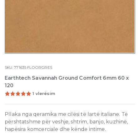
SKU:
771635
FLOORGRES
Earthtech Savannah Ground Comfort 6mm 60 x
120
1 vlerësim
Pllaka nga qeramika me cilësi të lartë italiane. Të
përshtatshme për veshje, shtrim, banjo, kuzhinë,
hapësira komcerciale dhe kënde intime.