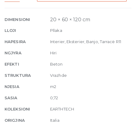
Ground
Slate-
hammered
20 × 60 × 120 cm
DIMENSIONI
20mm
LLOJI
Pllaka
60
x
HAPESIRA
Interier, Eksterier, Banjo, Tarracë R11
120
NGJYRA
Hiri
quantity
EFEKTI
Beton
STRUKTURA
Vrazhde
NJESIA
m2
SASIA
0,72
KOLEKSIONI
EARTHTECH
ORIGJINA
Italia