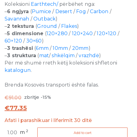
Koleksioni
Earthtech/
përbëhet nga:
–
6 ngjyra
(
Pumice
/
Desert
/
Fog
/
Carbon
/
Savannah
/
Outback
)
–
2 tekstura
(
Ground
/
Flakes
)
–
5 dimensione
(
120×280
/
120×240
/
120×120
/
60×120
/
30×60
)
–
3 trashësi
(
6mm
/
10mm
/
20mm
)
–
3 struktura
(
mat
/
shkëlqim
/
vrazhdë
)
Për më shumë rreth këtij koleksioni shfletoni
katalogun
.
Brenda Kosovës transporti është falas.
zbritje -15%
€
91.00
€
77.35
Afati i parashikuar i liferimit 30 ditë
Earthtech
2
m
Add to cart
Pumice