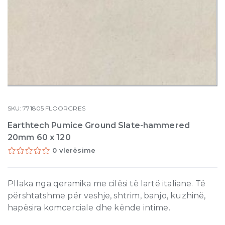
SKU:
771805
FLOORGRES
Earthtech Pumice Ground Slate-hammered
20mm 60 x 120
0 vlerësime
Pllaka nga qeramika me cilësi të lartë italiane. Të
përshtatshme për veshje, shtrim, banjo, kuzhinë,
hapësira komcerciale dhe kënde intime.