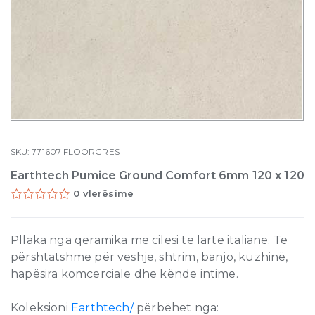
SKU:
771607
FLOORGRES
Earthtech Pumice Ground Comfort 6mm 120 x 120
0 vlerësime
Pllaka nga qeramika me cilësi të lartë italiane. Të
përshtatshme për veshje, shtrim, banjo, kuzhinë,
hapësira komcerciale dhe kënde intime.
Koleksioni
Earthtech/
përbëhet nga: