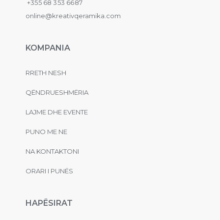
+355 68 353 6687
online@kreativqeramika.com
KOMPANIA
RRETH NESH
QËNDRUESHMËRIA
LAJME DHE EVENTE
PUNO ME NE
NA KONTAKTONI
ORARI I PUNËS
HAPËSIRAT