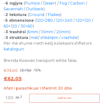
–
6 ngjyra
(
Pumice
/
Desert
/
Fog
/
Carbon
/
Savannah
/
Outback
)
–
2 tekstura
(
Ground
/
Flakes
)
–
5 dimensione
(
120×280
/
120×240
/
120×120
/
60×120
/
30×60
)
–
3 trashësi
(
6mm
/
10mm
/
20mm
)
–
3 struktura
(
mat
/
shkëlqim
/
vrazhdë
)
Për më shumë rreth këtij koleksioni shfletoni
katalogun
.
Brenda Kosovës transporti është falas.
zbritje -15%
€
73.00
€
62.05
Afati i parashikuar i liferimit 30 ditë
Earthtech
2
m
Add to cart
Pumice
Ground