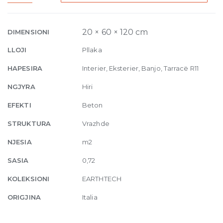
Ground
Slate-
hammered
20 × 60 × 120 cm
DIMENSIONI
20mm
LLOJI
Pllaka
60
x
HAPESIRA
Interier, Eksterier, Banjo, Tarracë R11
120
NGJYRA
Hiri
quantity
EFEKTI
Beton
STRUKTURA
Vrazhde
NJESIA
m2
SASIA
0,72
KOLEKSIONI
EARTHTECH
ORIGJINA
Italia