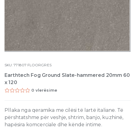
SKU:
771807
FLOORGRES
Earthtech Fog Ground Slate-hammered 20mm 60
x 120
0 vlerësime
Pllaka nga qeramika me cilësi të lartë italiane. Të
përshtatshme për veshje, shtrim, banjo, kuzhinë,
hapësira komcerciale dhe kënde intime.