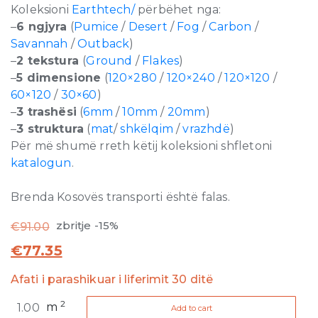
Koleksioni
Earthtech/
përbëhet nga:
–
6 ngjyra
(
Pumice
/
Desert
/
Fog
/
Carbon
/
Savannah
/
Outback
)
–
2 tekstura
(
Ground
/
Flakes
)
–
5 dimensione
(
120×280
/
120×240
/
120×120
/
60×120
/
30×60
)
–
3 trashësi
(
6mm
/
10mm
/
20mm
)
–
3 struktura
(
mat
/
shkëlqim
/
vrazhdë
)
Për më shumë rreth këtij koleksioni shfletoni
katalogun
.
Brenda Kosovës transporti është falas.
zbritje -15%
€
91.00
€
77.35
Afati i parashikuar i liferimit 30 ditë
Earthtech
2
m
Add to cart
Fog