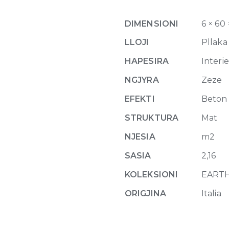
Comfort
6mm
DIMENSIONI
6 × 60
60
x
LLOJI
Pllaka
120
HAPESIRA
Interie
quantity
NGJYRA
Zeze
EFEKTI
Beton
STRUKTURA
Mat
NJESIA
m2
SASIA
2,16
KOLEKSIONI
EART
ORIGJINA
Italia