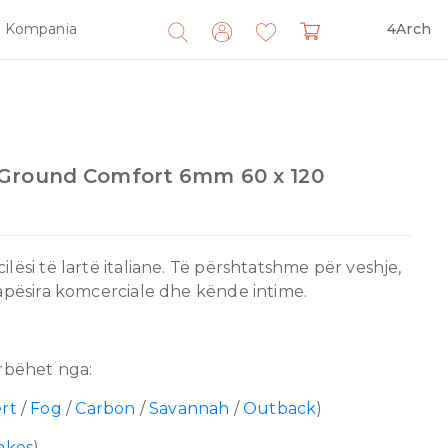
Kompania
4Arch
Search
for:
Ground Comfort 6mm 60 x 120
lësi të lartë italiane. Të përshtatshme për veshje,
hapësira komcerciale dhe kënde intime.
bëhet nga:
rt
/
Fog
/
Carbon
/
Savannah
/
Outback
)
akes
)