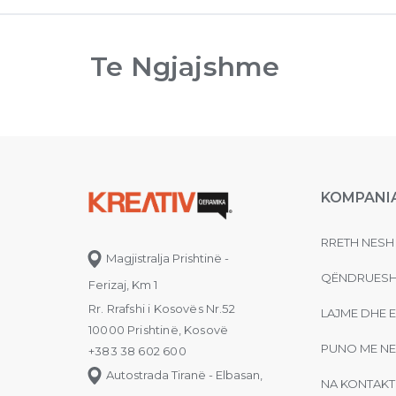
Te Ngjajshme
KOMPANI
RRETH NESH
Magjistralja Prishtinë -
QËNDRUESH
Ferizaj, Km 1
Rr. Rrafshi i Kosovës Nr.52
LAJME DHE 
10000 Prishtinë, Kosovë
PUNO ME NE
+383 38 602 600
Autostrada Tiranë - Elbasan,
NA KONTAKT