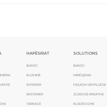
A
HAPËSIRAT
SOLUTIONS
BANJO
BANJO
MËRIA
KUZHINË
MIRËQENIA
EVENTE
ENTERIER
FASADA VENTILUESE
EKSTERIER
ZGJIDHJE KREATIVE
ONI
TARRACË
KUJDESI DHE