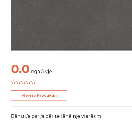
0.0
nga
5
yje
Vlerëso Produktin
Bëhu i/e pari/a për të lënë një vlerësim