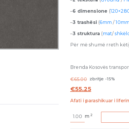
–
6 dimensione
(
120×28
–
3 trashësi
(
6mm
/
10m
–
3 struktura
(
mat
/
shkël
Për më shumë rreth këtij
Brenda Kosovës transporti
zbritje -15%
€
65.00
€
55.25
Afati i parashikuar i lifer
Earthtech
2
m
Carbon
Ground