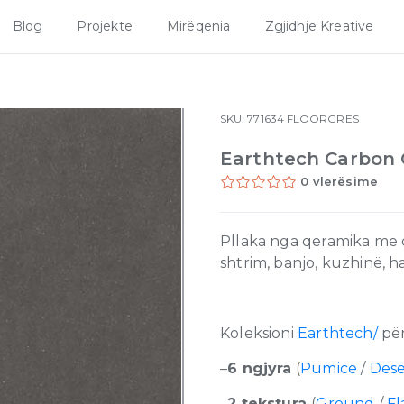
Blog
Projekte
Mirëqenia
Zgjidhje Kreative
SKU:
771634
FLOORGRES
Earthtech Carbon 
0 vlerësime
Pllaka nga qeramika me ci
shtrim, banjo, kuzhinë, 
Koleksioni
Earthtech/
për
–
6 ngjyra
(
Pumice
/
Dese
–
2 tekstura
(
Ground
/
Fl