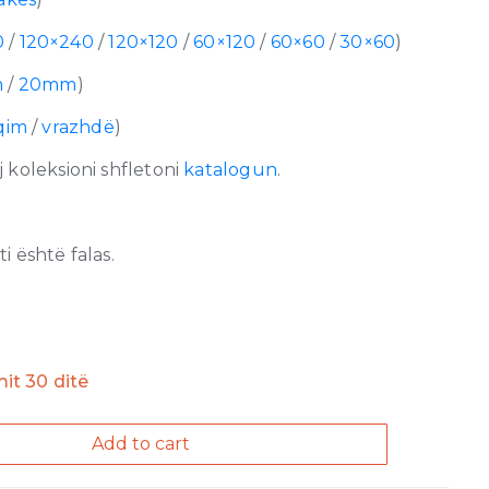
0
/
120×240
/
120×120
/
60×120
/
60×60
/
30×60
)
m
/
20mm
)
qim
/
vrazhdë
)
 koleksioni shfletoni
katalogun
.
 është falas.
imit 30 ditë
Add to cart