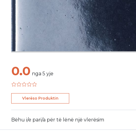
0.0
nga
5
yje
Vlerëso Produktin
Bëhu i/e pari/a për të lënë një vlerësim