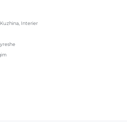
 Kuzhina, Interier
jyreshe
qim