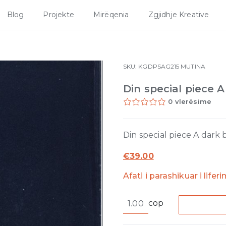
Blog
Projekte
Mirëqenia
Zgjidhje Kreative
SKU:
KGDPSAG215
MUTINA
Din special piece A
0 vlerësime
Din special piece A dark 
€
39.00
Afati i parashikuar i lifer
Din
cop
special
piece