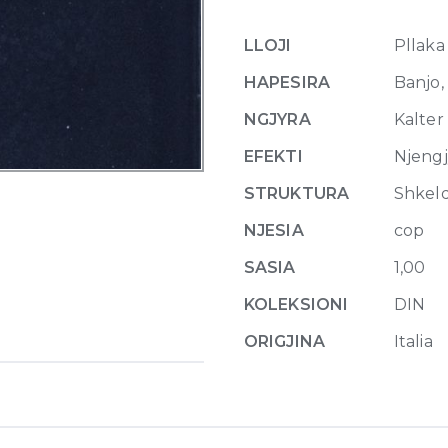
A
dark
LLOJI
Pllaka
blue
glossy
HAPESIRA
Banjo,
quantity
NGJYRA
Kalter
EFEKTI
Njeng
STRUKTURA
Shkel
NJESIA
cop
SASIA
1,00
KOLEKSIONI
DIN
ORIGJINA
Italia