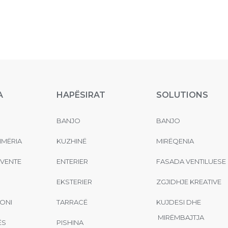
A
HAPËSIRAT
SOLUTIONS
BANJO
BANJO
MËRIA
KUZHINË
MIRËQENIA
EVENTE
ENTERIER
FASADA VENTILUESE
EKSTERIER
ZGJIDHJE KREATIVE
ONI
TARRACË
KUJDESI DHE
MIRËMBAJTJA
ËS
PISHINA