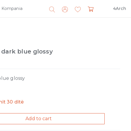
Kompania
4Arch
Search
for:
 dark blue glossy
blue glossy
imit 30 ditë
Add to cart