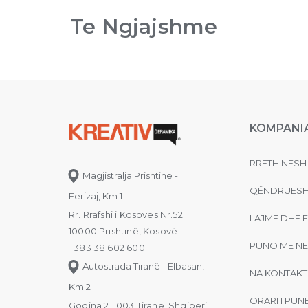
Te Ngjajshme
KOMPANI
RRETH NESH
Magjistralja Prishtinë -
QËNDRUESH
Ferizaj, Km 1
Rr. Rrafshi i Kosovës Nr.52
LAJME DHE 
10000 Prishtinë, Kosovë
PUNO ME NE
+383 38 602 600
Autostrada Tiranë - Elbasan,
NA KONTAKT
Km 2
ORARI I PUN
Godina 2, 1003 Tiranë, Shqipëri