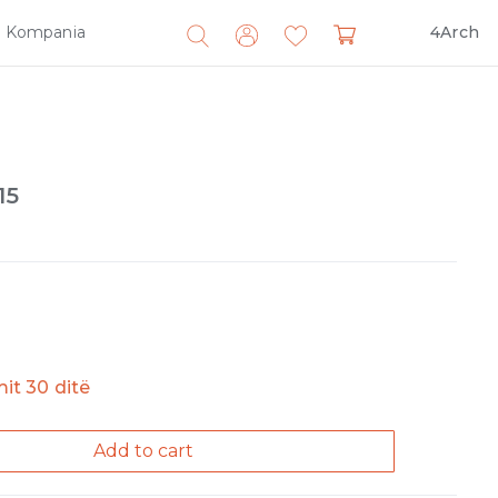
Kompania
4Arch
Search
for:
15
imit 30 ditë
Add to cart