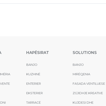
A
HAPËSIRAT
SOLUTIONS
BANJO
BANJO
MËRIA
KUZHINË
MIRËQENIA
EVENTE
ENTERIER
FASADA VENTILUESE
EKSTERIER
ZGJIDHJE KREATIVE
ONI
TARRACË
KUJDESI DHE