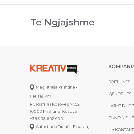
Te Ngjajshme
KOMPANI
RRETH NESH
Magjistralja Prishtinë -
QËNDRUESH
Ferizaj, Km 1
Rr. Rrafshi i Kosovës Nr.52
LAJME DHE 
10000 Prishtinë, Kosovë
PUNO ME NE
+383 38 602 600
Autostrada Tiranë - Elbasan,
NA KONTAKT