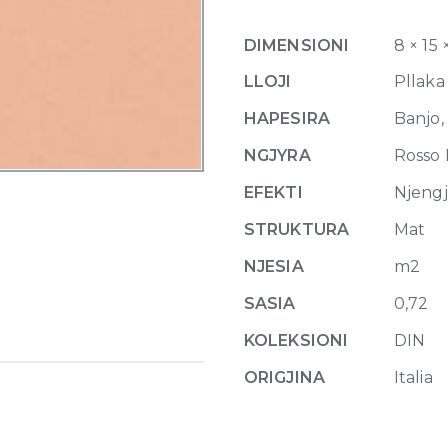
15
x
DIMENSIONI
8 × 15 
15
quantity
LLOJI
Pllaka
HAPESIRA
Banjo,
NGJYRA
Rosso
EFEKTI
Njeng
STRUKTURA
Mat
NJESIA
m2
SASIA
0,72
KOLEKSIONI
DIN
ORIGJINA
Italia