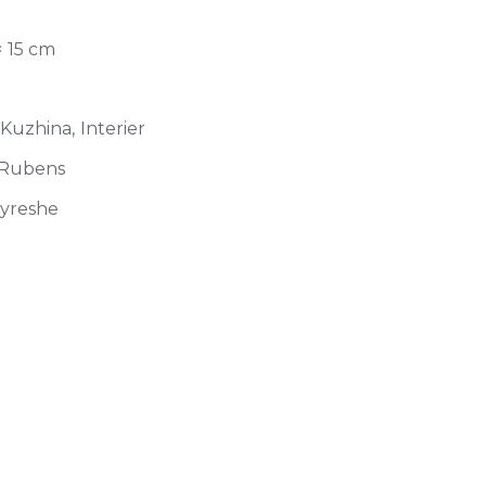
× 15 cm
 Kuzhina, Interier
 Rubens
jyreshe