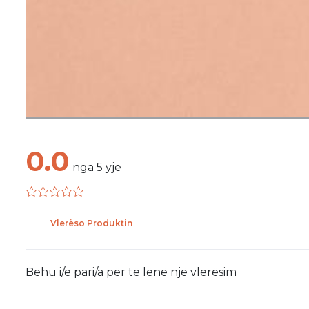
0.0
nga
5
yje
Vlerëso Produktin
Bëhu i/e pari/a për të lënë një vlerësim