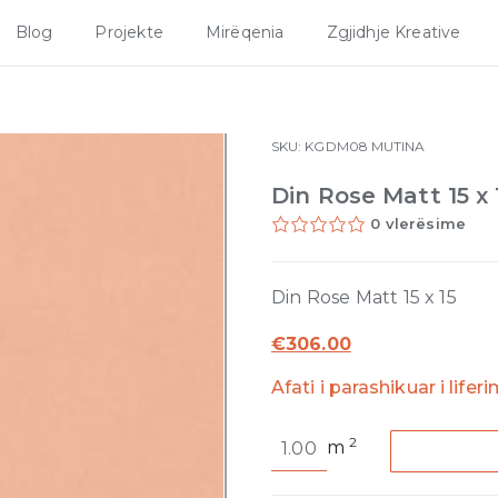
Blog
Projekte
Mirëqenia
Zgjidhje Kreative
SKU:
KGDM08
MUTINA
Din Rose Matt 15 x 
0 vlerësime
Din Rose Matt 15 x 15
€
306.00
Afati i parashikuar i lifer
Din
2
m
Rose
Matt