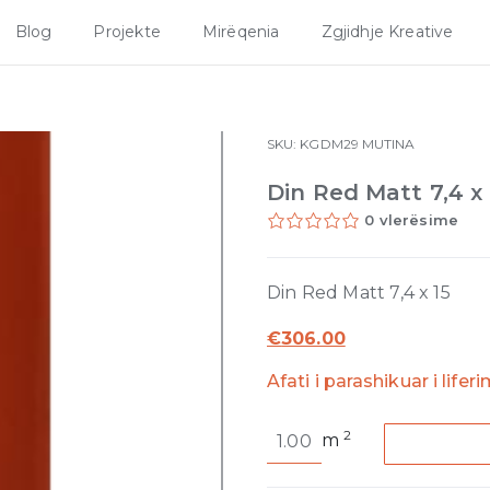
Blog
Projekte
Mirëqenia
Zgjidhje Kreative
SKU:
KGDM29
MUTINA
Din Red Matt 7,4 x 
0 vlerësime
Din Red Matt 7,4 x 15
€
306.00
Afati i parashikuar i lifer
Din
2
m
Red
Matt