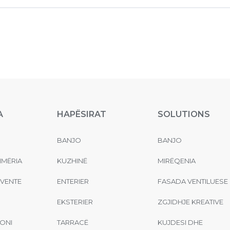
A
HAPËSIRAT
SOLUTIONS
BANJO
BANJO
MËRIA
KUZHINË
MIRËQENIA
EVENTE
ENTERIER
FASADA VENTILUESE
EKSTERIER
ZGJIDHJE KREATIVE
ONI
TARRACË
KUJDESI DHE