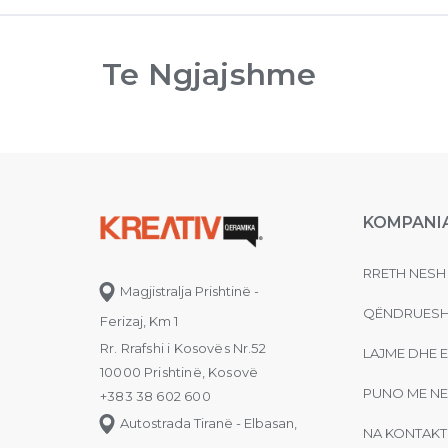
Te Ngjajshme
KOMPANI
RRETH NESH
Magjistralja Prishtinë -
QËNDRUESH
Ferizaj, Km 1
Rr. Rrafshi i Kosovës Nr.52
LAJME DHE 
10000 Prishtinë, Kosovë
PUNO ME NE
+383 38 602 600
Autostrada Tiranë - Elbasan,
NA KONTAKT