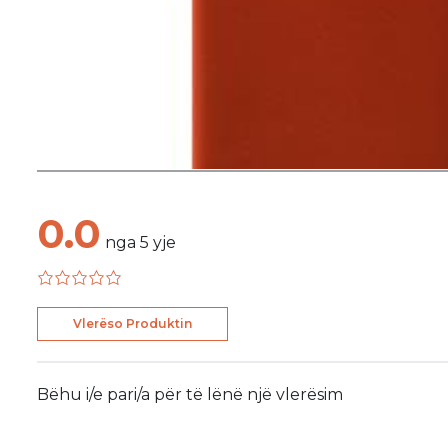
0.0
nga
5
yje
Vlerëso Produktin
Bëhu i/e pari/a për të lënë një vlerësim