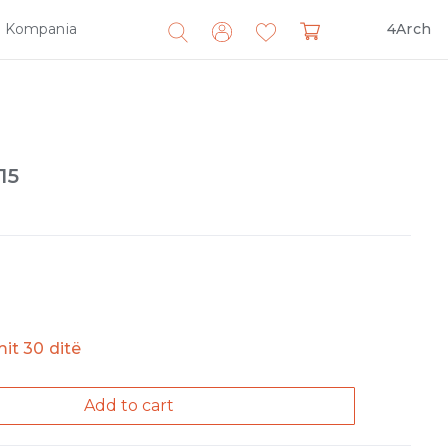
Kompania
4Arch
Search
for:
15
imit 30 ditë
Add to cart