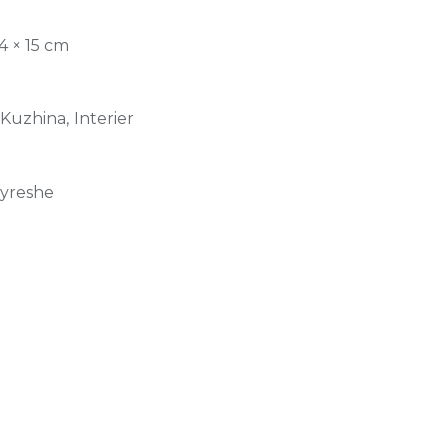
04 × 15 cm
 Kuzhina, Interier
jyreshe