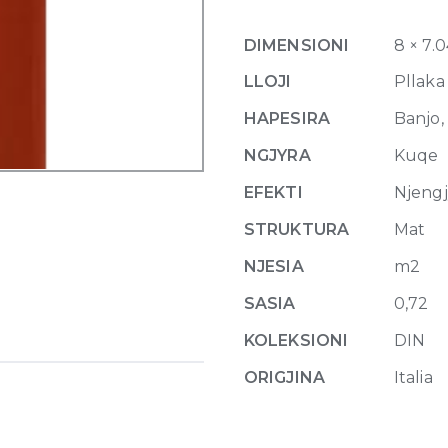
7,4
x
DIMENSIONI
8 × 7.
15
quantity
LLOJI
Pllaka
HAPESIRA
Banjo,
NGJYRA
Kuqe
EFEKTI
Njeng
STRUKTURA
Mat
NJESIA
m2
SASIA
0,72
KOLEKSIONI
DIN
ORIGJINA
Italia