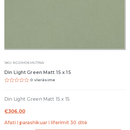
SKU:
KGDM06
MUTINA
Din Light Green Matt 15 x 15
0 vlerësime
Din Light Green Matt 15 x 15
€
306.00
Afati i parashikuar i liferimit 30 ditë
Din