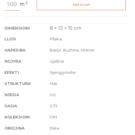
2
m
Add to cart
Light
Green
Matt
15
8 × 15 × 15 cm
DIMENSIONI
x
LLOJI
Pllaka
15
quantity
HAPESIRA
Banjo, Kuzhina, Interier
NGJYRA
Gjelber
EFEKTI
Njengjyreshe
STRUKTURA
Mat
NJESIA
m2
SASIA
0,72
KOLEKSIONI
DIN
ORIGJINA
Italia