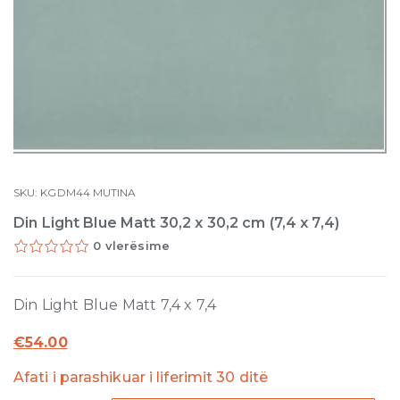
SKU:
KGDM44
MUTINA
Din Light Blue Matt 30,2 x 30,2 cm (7,4 x 7,4)
0 vlerësime
Din Light Blue Matt 7,4 x 7,4
€
54.00
Afati i parashikuar i liferimit 30 ditë
Din