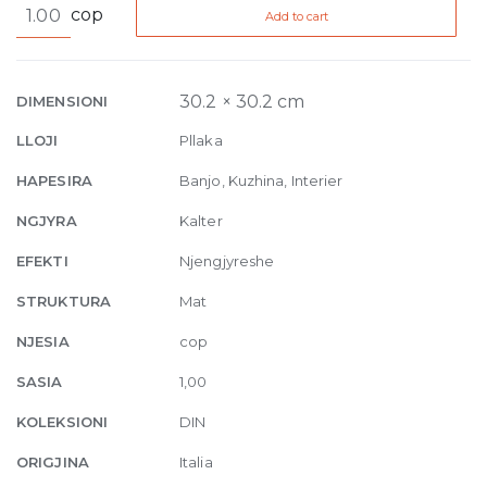
cop
Add to cart
Light
Blue
Matt
30,2
30.2 × 30.2 cm
DIMENSIONI
x
LLOJI
Pllaka
30,2
cm
HAPESIRA
Banjo, Kuzhina, Interier
(7,4
NGJYRA
Kalter
x
7,4)
EFEKTI
Njengjyreshe
quantity
STRUKTURA
Mat
NJESIA
cop
SASIA
1,00
KOLEKSIONI
DIN
ORIGJINA
Italia