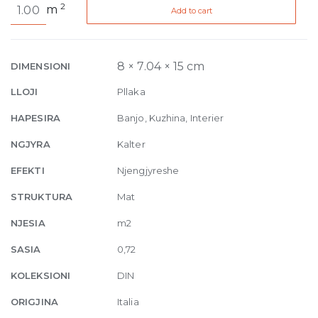
2
m
Add to cart
Light
Blue
Matt
7,4
8 × 7.04 × 15 cm
DIMENSIONI
x
LLOJI
Pllaka
15
quantity
HAPESIRA
Banjo, Kuzhina, Interier
NGJYRA
Kalter
EFEKTI
Njengjyreshe
STRUKTURA
Mat
NJESIA
m2
SASIA
0,72
KOLEKSIONI
DIN
ORIGJINA
Italia