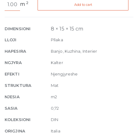
2
m
Add to cart
Light
Blue
Matt
15
8 × 15 × 15 cm
DIMENSIONI
x
LLOJI
Pllaka
15
quantity
HAPESIRA
Banjo, Kuzhina, Interier
NGJYRA
Kalter
EFEKTI
Njengjyreshe
STRUKTURA
Mat
NJESIA
m2
SASIA
0,72
KOLEKSIONI
DIN
ORIGJINA
Italia