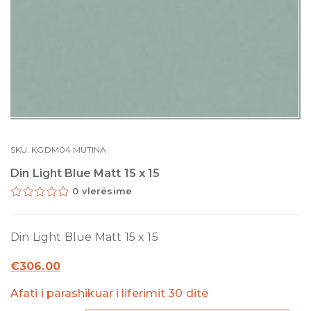
SKU:
KGDM04
MUTINA
Din Light Blue Matt 15 x 15
0 vlerësime
Din Light Blue Matt 15 x 15
€
306.00
Afati i parashikuar i liferimit 30 ditë
Din