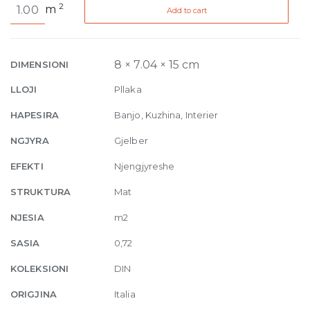
2
m
Add to cart
Dark
Green
Matt
7,4
8 × 7.04 × 15 cm
DIMENSIONI
x
LLOJI
Pllaka
15
quantity
HAPESIRA
Banjo, Kuzhina, Interier
NGJYRA
Gjelber
EFEKTI
Njengjyreshe
STRUKTURA
Mat
NJESIA
m2
SASIA
0,72
KOLEKSIONI
DIN
ORIGJINA
Italia