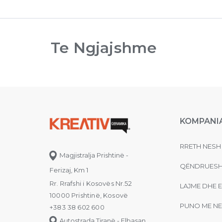
Te Ngjajshme
KOMPANI
RRETH NESH
Magjistralja Prishtinë -
QËNDRUESH
Ferizaj, Km 1
Rr. Rrafshi i Kosovës Nr.52
LAJME DHE 
10000 Prishtinë, Kosovë
PUNO ME NE
+383 38 602 600
Autostrada Tiranë - Elbasan,