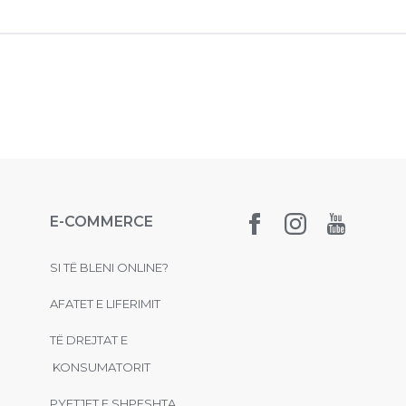
E-COMMERCE
SI TË BLENI ONLINE?
AFATET E LIFERIMIT
TË DREJTAT E
KONSUMATORIT
PYETJET E SHPESHTA