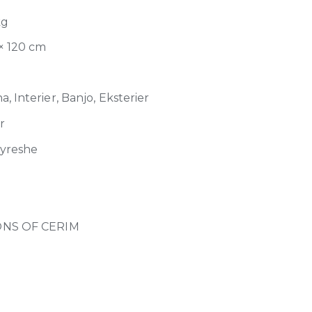
kg
 × 120 cm
, Interier, Banjo, Eksterier
r
jyreshe
NS OF CERIM