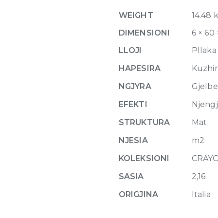
Matte
WEIGHT
14.48 
6mm
60
DIMENSIONI
6 × 60
x
LLOJI
Pllaka
120
quantity
HAPESIRA
Kuzhina
NGJYRA
Gjelbe
EFEKTI
Njeng
STRUKTURA
Mat
NJESIA
m2
KOLEKSIONI
CRAYO
SASIA
2,16
ORIGJINA
Italia