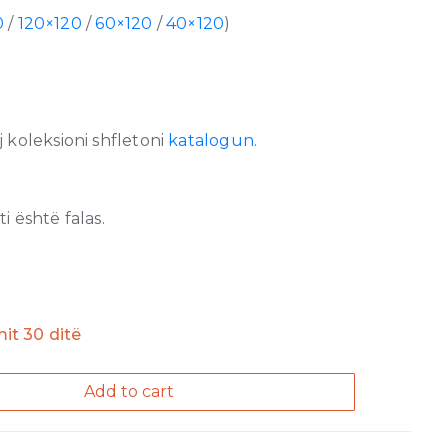
0
/
120×120
/
60×120
/
40×120
)
 koleksioni shfletoni
katalogun
.
 është falas.
imit 30 ditë
Add to cart