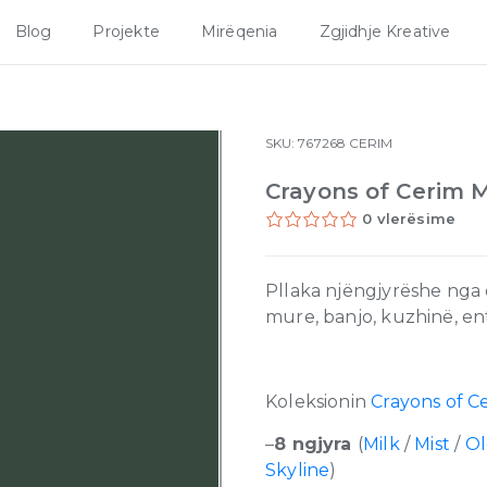
Blog
Projekte
Mirëqenia
Zgjidhje Kreative
SKU:
767268
CERIM
Crayons of Cerim 
0 vlerësime
Pllaka njëngjyrëshe nga 
mure, banjo, kuzhinë, en
Koleksionin
Crayons of C
–
8 ngjyra
(
Milk
/
Mist
/
Ol
Skyline
)