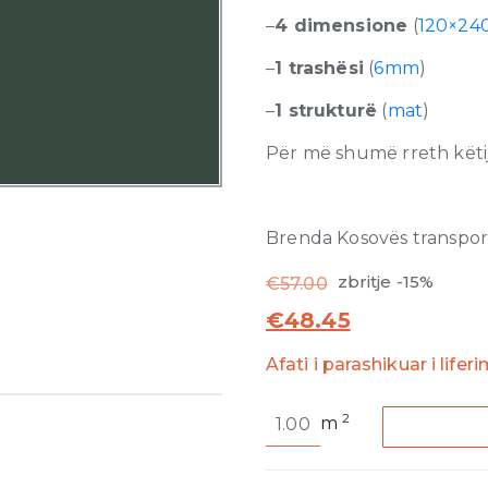
–
4 dimensione
(
120×24
–
1 trashësi
(
6mm
)
–
1 strukturë
(
mat
)
Për më shumë rreth këtij
Brenda Kosovës transporti
zbritje -15%
€
57.00
€
48.45
Afati i parashikuar i lifer
Crayons
2
m
of
Cerim
Moss