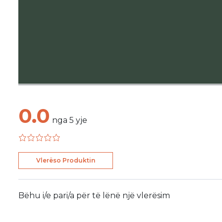
0.0
nga
5
yje
Vlerëso Produktin
Bëhu i/e pari/a për të lënë një vlerësim