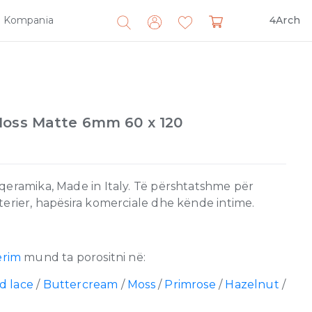
Kompania
4Arch
Search
for:
Moss Matte 6mm 60 x 120
qeramika, Made in Italy. Të përshtatshme për
terier, hapësira komerciale dhe kënde intime.
erim
mund ta porositni në:
d lace
/
Buttercream
/
Moss
/
Primrose
/
Hazelnut
/