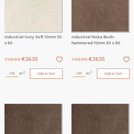
Industrial Ivory Soft 10mm 30
Industrial Moka Bush-
x 60
hammered 10mm 30 x 60
€
36.55
€
36.55
€
43.00
€
43.00
2
2
m
m
Add to Cart
Add to Cart