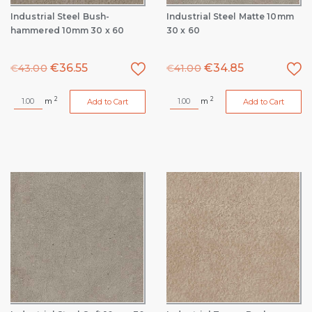
Industrial Steel Bush-
Industrial Steel Matte 10mm
hammered 10mm 30 x 60
30 x 60
€
36.55
€
34.85
€
43.00
€
41.00
2
2
m
m
Add to Cart
Add to Cart