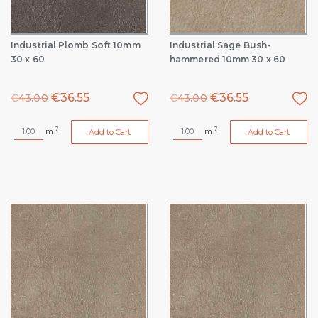
Industrial Plomb Soft 10mm
Industrial Sage Bush-
30 x 60
hammered 10mm 30 x 60
€
36.55
€
36.55
€
43.00
€
43.00
2
2
m
m
Add to Cart
Add to Cart