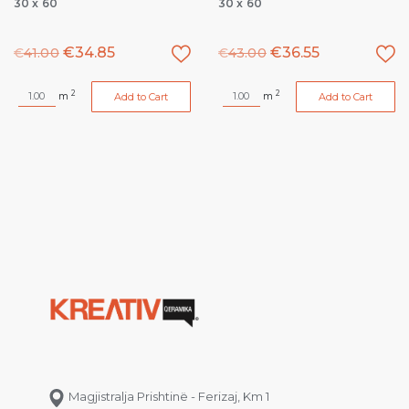
30 x 60
30 x 60
€
34.85
€
36.55
€
41.00
€
43.00
2
2
m
m
Add to Cart
Add to Cart
Magjistralja Prishtinë - Ferizaj, Km 1