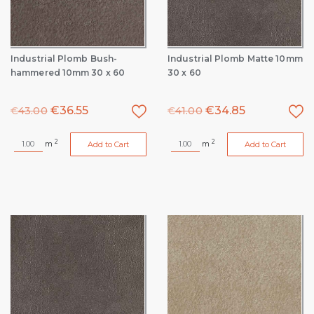
Industrial Plomb Bush-
Industrial Plomb Matte 10mm
hammered 10mm 30 x 60
30 x 60
€
36.55
€
34.85
€
43.00
€
41.00
2
2
m
m
Add to Cart
Add to Cart