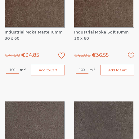
Industrial Moka Matte 10mm
Industrial Moka Soft 10mm
30 x 60
30 x 60
€
34.85
€
36.55
€
41.00
€
43.00
2
2
m
m
Add to Cart
Add to Cart