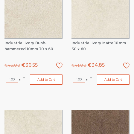
Industrial Ivory Bush-
Industrial Ivory Matte 10mm
hammered 10mm 30 x 60
30 x 60
€
36.55
€
34.85
€
43.00
€
41.00
2
2
m
m
Add to Cart
Add to Cart