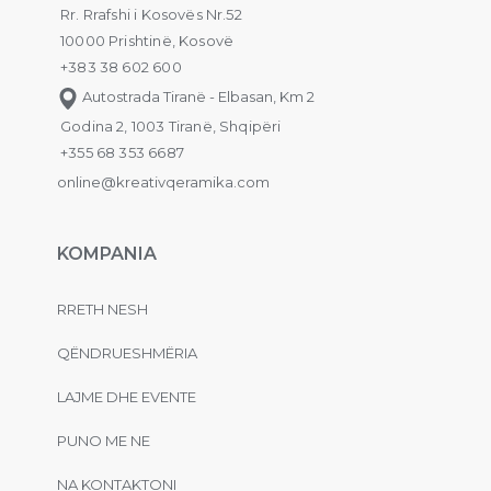
Rr. Rrafshi i Kosovës Nr.52
10000 Prishtinë, Kosovë
+383 38 602 600
Autostrada Tiranë - Elbasan, Km 2
Godina 2, 1003 Tiranë, Shqipëri
+355 68 353 6687
online@kreativqeramika.com
KOMPANIA
RRETH NESH
QËNDRUESHMËRIA
LAJME DHE EVENTE
PUNO ME NE
NA KONTAKTONI