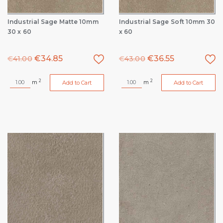
Industrial Sage Matte 10mm
Industrial Sage Soft 10mm 30
30 x 60
x 60
€
34.85
€
36.55
€
41.00
€
43.00
2
2
m
m
Add to Cart
Add to Cart