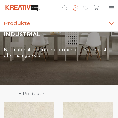
Produkte
Search
for:
INDUSTRIAL
Një material çimento në formën e tij më të pastër
dhe më rigoroze
18
Produkte