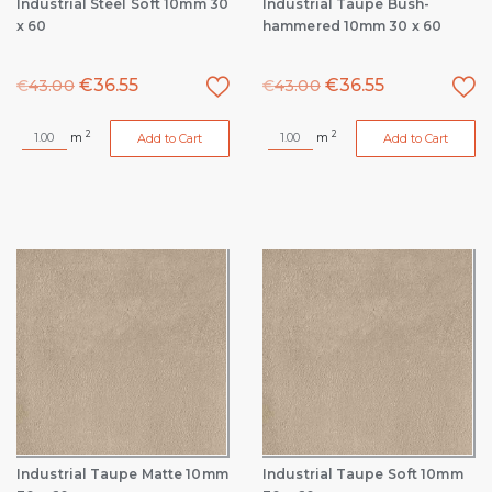
Industrial Steel Soft 10mm 30
Industrial Taupe Bush-
x 60
hammered 10mm 30 x 60
€
36.55
€
36.55
€
43.00
€
43.00
2
2
m
m
Add to Cart
Add to Cart
Industrial Taupe Matte 10mm
Industrial Taupe Soft 10mm