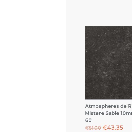
Atmospheres de R
Mistere Sable 10m
60
€
43.35
€
51.00