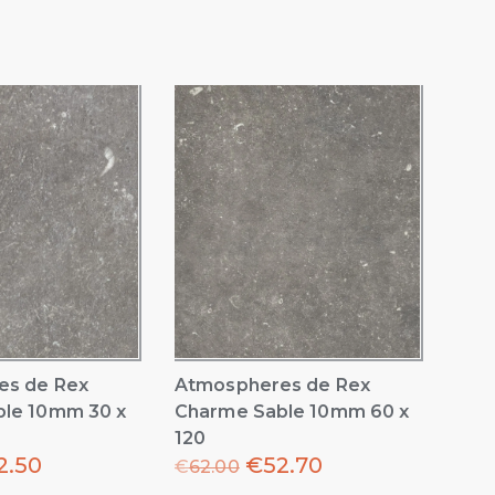
es de Rex
Atmospheres de Rex
le 10mm 30 x
Charme Sable 10mm 60 x
120
2.50
€
52.70
€
62.00