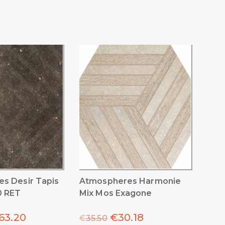
s Desir Tapis
Atmospheres Harmonie
0 RET
Mix Mos Exagone
63.20
€
30.18
€
35.50