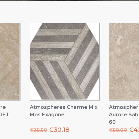
re
Atmospheres Charme Mix
Atmospher
 RET
Mos Exagone
Aurore Sab
60
€
30.18
€
4
€
35.50
€
50.00