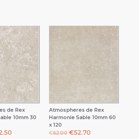
es de Rex
Atmospheres de Rex
Sable 10mm 30
Harmonie Sable 10mm 60
x 120
2.50
€
52.70
€
62.00