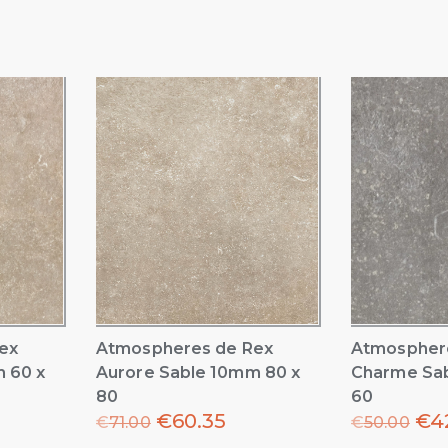
ex
Atmospheres de Rex
Atmospher
 60 x
Aurore Sable 10mm 80 x
Charme Sab
80
60
€
60.35
€
4
€
71.00
€
50.00