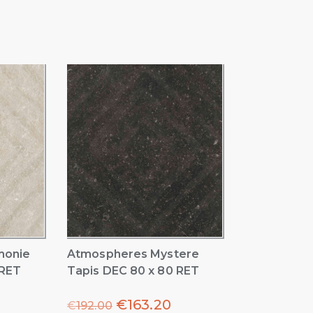
monie
Atmospheres Mystere
 RET
Tapis DEC 80 x 80 RET
€
163.20
€
192.00