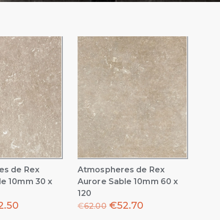
es de Rex
Atmospheres de Rex
le 10mm 30 x
Aurore Sable 10mm 60 x
120
2.50
€
52.70
€
62.00