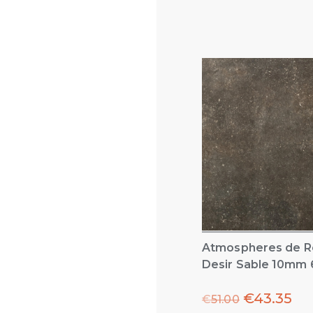
Atmospheres de R
Desir Sable 10mm 
€
43.35
€
51.00