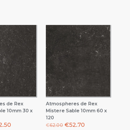
es de Rex
Atmospheres de Rex
ble 10mm 30 x
Mistere Sable 10mm 60 x
120
2.50
€
52.70
€
62.00