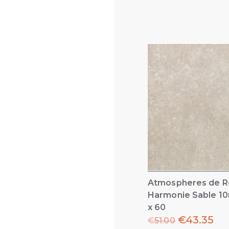
Atmospheres de R
Harmonie Sable 1
x 60
€
43.35
€
51.00