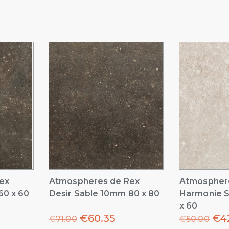
ex
Atmospheres de Rex
Atmospher
60 x 60
Desir Sable 10mm 80 x 80
Harmonie 
x 60
€
60.35
€
4
€
71.00
€
50.00