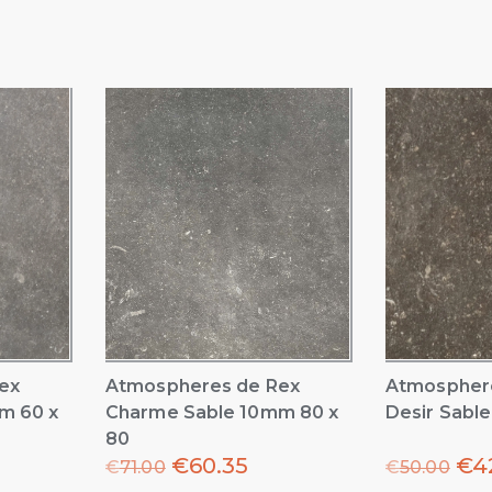
ex
Atmospheres de Rex
Atmospher
m 60 x
Charme Sable 10mm 80 x
Desir Sabl
80
€
60.35
€
4
€
71.00
€
50.00