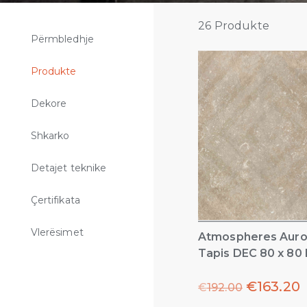
26
Produkte
Përmbledhje
Produkte
Dekore
Shkarko
Detajet teknike
Çertifikata
Vlerësimet
Atmospheres Auro
Tapis DEC 80 x 80
€
163.20
€
192.00