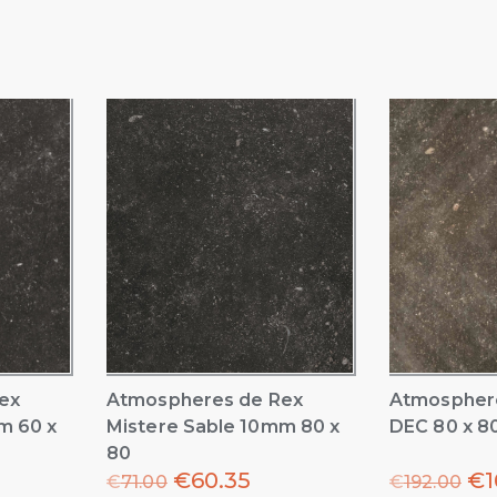
ex
Atmospheres de Rex
Atmosphere
m 60 x
Mistere Sable 10mm 80 x
DEC 80 x 8
80
€
60.35
€
1
€
71.00
€
192.00