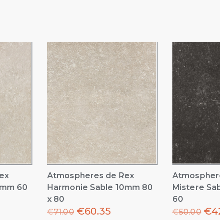
ex
Atmospheres de Rex
Atmospher
0mm 60
Harmonie Sable 10mm 80
Mistere Sa
x 80
60
€
60.35
€
4
€
71.00
€
50.00