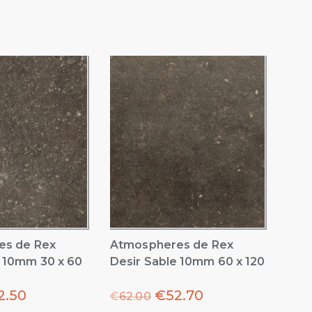
es de Rex
Atmospheres de Rex
e 10mm 30 x 60
Desir Sable 10mm 60 x 120
2.50
€
52.70
€
62.00