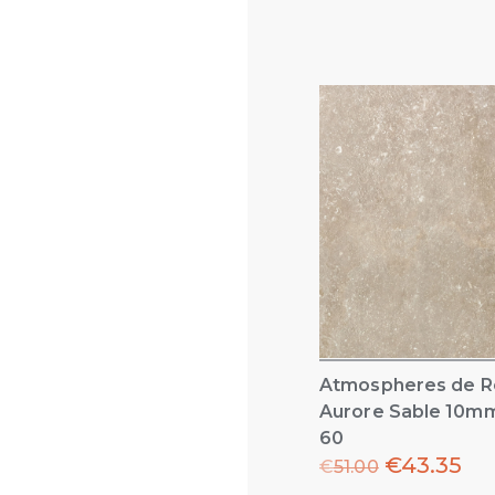
Atmospheres de R
Aurore Sable 10mm
60
€
43.35
€
51.00