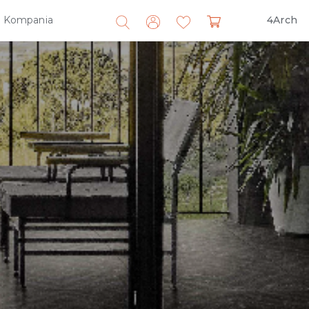
Kompania
4Arch
Search
for: