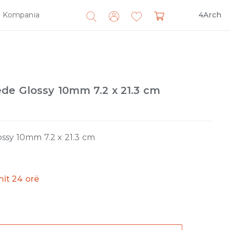
Kompania
4Arch
Search
for:
de Glossy 10mm 7.2 x 21.3 cm
ssy 10mm 7.2 x 21.3 cm
imit 24 orë