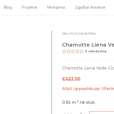
Blog
Projekte
Mirëqenia
Zgjidhje Kreative
SKU:
PUCL06
MUTINA
Chamotte Liena Ve
0 vlerësime
Chamotte Liena Vede Glo
€
422.00
Afati i parashikuar i lifer
2
0.92
m
në stok.
Chamotte
2