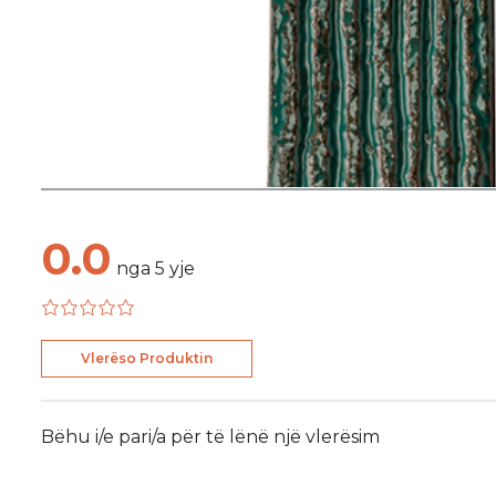
0.0
nga
5
yje
Vlerëso Produktin
Bëhu i/e pari/a për të lënë një vlerësim