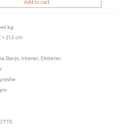
Add to cart
944 kg
2 × 21.3 cm
, Banjo, Interier, Eksterier
r
jyreshe
qim
OTTE