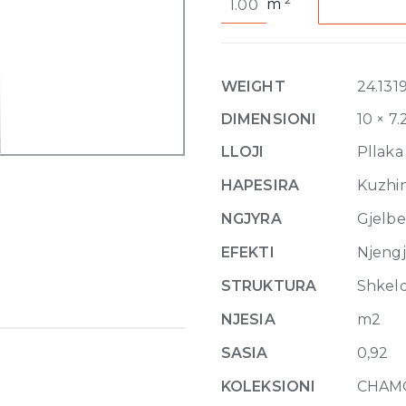
m
Liena
Vede
Glossy
10mm
WEIGHT
24.131
7.2
x
DIMENSIONI
10 × 7.
21.3
LLOJI
Pllaka
cm
quantity
HAPESIRA
Kuzhina
NGJYRA
Gjelbe
EFEKTI
Njeng
STRUKTURA
Shkel
NJESIA
m2
SASIA
0,92
KOLEKSIONI
CHAM