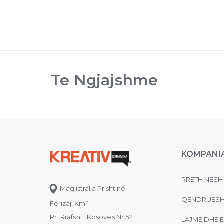
Te Ngjajshme
KOMPANI
RRETH NESH
Magjistralja Prishtinë -
QËNDRUESH
Ferizaj, Km 1
Rr. Rrafshi i Kosovës Nr.52
LAJME DHE 