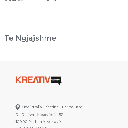
quantity
Te Ngjajshme
Magjistralja Prishtinë - Ferizaj, Km 1
Rr. Rrafshi i Kosovës Nr.52
10000 Prishtinë, Kosovë