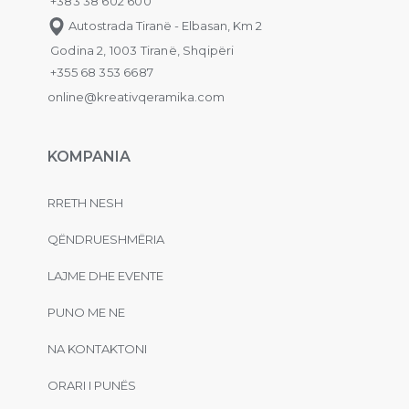
+383 38 602 600
Autostrada Tiranë - Elbasan, Km 2
Godina 2, 1003 Tiranë, Shqipëri
+355 68 353 6687
online@kreativqeramika.com
KOMPANIA
RRETH NESH
QËNDRUESHMËRIA
LAJME DHE EVENTE
PUNO ME NE
NA KONTAKTONI
ORARI I PUNËS