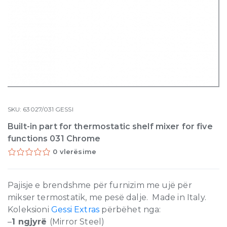
SKU:
63027/031
GESSI
Built-in part for thermostatic shelf mixer for five
functions 031 Chrome
0 vlerësime
Pajisje e brendshme për furnizim me ujë për
mikser termostatik, me pesë dalje. Made in Italy.
Koleksioni
Gessi Extras
përbëhet nga:
–
1 ngjyrë
(Mirror Steel)