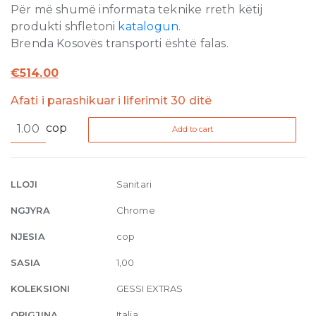
Për më shumë informata teknike rreth këtij
produkti shfletoni
katalogun.
Brenda Kosovës transporti është falas.
€
514.00
Afati i parashikuar i liferimit 30 ditë
Built-
cop
Add to cart
in
part
for
thermostatic
LLOJI
Sanitari
shelf
NGJYRA
Chrome
mixer
for
NJESIA
cop
five
SASIA
1,00
functions
031
KOLEKSIONI
GESSI EXTRAS
Chrome
ORIGJINA
Italia