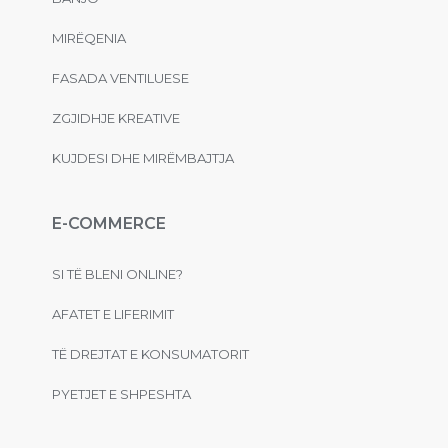
MIRËQENIA
FASADA VENTILUESE
ZGJIDHJE KREATIVE
KUJDESI DHE MIRËMBAJTJA
E-COMMERCE
SI TË BLENI ONLINE?
AFATET E LIFERIMIT
TË DREJTAT E KONSUMATORIT
PYETJET E SHPESHTA