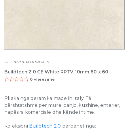
SKU:
765276
FLOORGRES
Buildtech 2.0 CE White RPTV 10mm 60 x 60
0 vlerësime
Pllaka nga qeramika made in Italy. Të
përshtatshme për mure, banjo, kuzhinë, enterier,
hapësira komerciale dhe kënde intime.
Koleksioni
Buildtech 2.0
përbëhet nga: