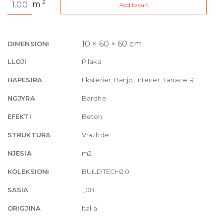
2
m
Add to cart
2.0
CE
White
RPTV
10 × 60 × 60 cm
DIMENSIONI
10mm
LLOJI
Pllaka
60
x
HAPESIRA
Eksterier, Banjo, Interier, Tarracë R11
60
NGJYRA
Bardhe
quantity
EFEKTI
Beton
STRUKTURA
Vrazhde
NJESIA
m2
KOLEKSIONI
BUILDTECH2.0
SASIA
1,08
ORIGJINA
Italia