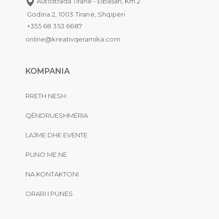
Autostrada Tiranë - Elbasan, Km 2
Godina 2, 1003 Tiranë, Shqipëri
+355 68 353 6687
online@kreativqeramika.com
KOMPANIA
RRETH NESH
QËNDRUESHMËRIA
LAJME DHE EVENTE
PUNO ME NE
NA KONTAKTONI
ORARI I PUNËS