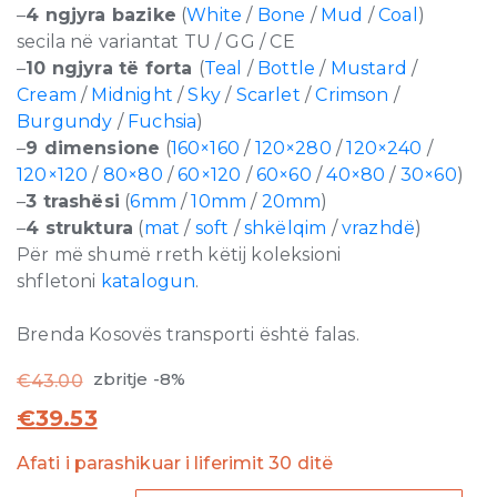
–
4 ngjyra bazike
(
White
/
Bone
/
Mud
/
Coal
)
secila në variantat TU / GG / CE
–
10 ngjyra të forta
(
Teal
/
Bottle
/
Mustard
/
Cream
/
Midnight
/
Sky
/
Scarlet
/
Crimson
/
Burgundy
/
Fuchsia
)
–
9 dimensione
(
160×160
/
120×280
/
120×240
/
120×120
/
80×80
/
60×120
/
60×60
/
40×80
/
30×60
)
–
3 trashësi
(
6mm
/
10mm
/
20mm
)
–
4 struktura
(
mat
/
soft
/
shkëlqim
/
vrazhdë
)
Për më shumë rreth këtij koleksioni
shfletoni
katalogun
.
Brenda Kosovës transporti është falas.
zbritje -8%
€
43.00
€
39.53
Afati i parashikuar i liferimit 30 ditë
Buildtech