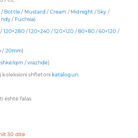
/
Bottle
/
Mustard
/
Cream
/
Midnight
/
Sky
/
undy
/
Fuchsia
)
/
120×280
/
120×240
/
120×120
/
80×80
/
60×120
/
m
/
20mm
)
/
shkëlqim
/
vrazhdë
)
 koleksioni shfletoni
katalogun
.
 është falas.
imit 30 ditë