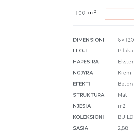
Buildtech
2
m
2.0
CE
Bone
Matte
DIMENSIONI
6 × 12
6mm
120
LLOJI
Pllaka
x
HAPESIRA
Eksteri
120
quantity
NGJYRA
Krem
EFEKTI
Beton
STRUKTURA
Mat
NJESIA
m2
KOLEKSIONI
BUILD
SASIA
2,88