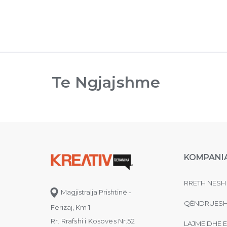
Te Ngjajshme
KOMPANI
RRETH NESH
Magjistralja Prishtinë -
QËNDRUESH
Ferizaj, Km 1
Rr. Rrafshi i Kosovës Nr.52
LAJME DHE 