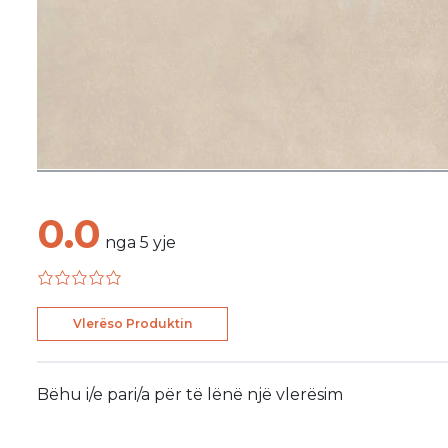
0.0
nga
5
yje
Vlerëso Produktin
Bëhu i/e pari/a për të lënë një vlerësim