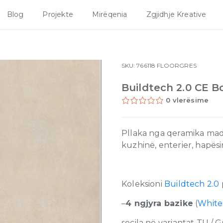
Blog
Projekte
Mirëqenia
Zgjidhje Kreative
SKU:
766118
FLOORGRES
Buildtech 2.0 CE 
0 vlerësime
Pllaka nga qeramika made
kuzhinë, enterier, hapës
Koleksioni
Buildtech 2.0
–
4 ngjyra bazike
(
White
secila në variantat TU / G