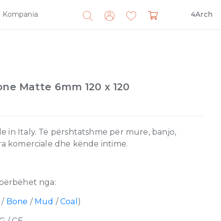
Kompania
4Arch
Search
for:
Bone Matte 6mm 120 x 120
 in Italy. Të përshtatshme për mure, banjo,
ira komerciale dhe kënde intime.
përbëhet nga:
/
Bone
/
Mud
/
Coal
)
G / CE