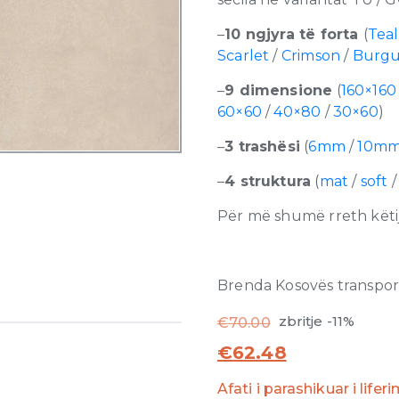
–
10 ngjyra të forta
(
Teal
Scarlet
/
Crimson
/
Burg
–
9 dimensione
(
160×160
60×60
/
40×80
/
30×60
)
–
3 trashësi
(
6mm
/
10m
–
4 struktura
(
mat
/
soft
Për më shumë rreth këtij
Brenda Kosovës transporti
zbritje -11%
€
70.00
€
62.48
Afati i parashikuar i lifer