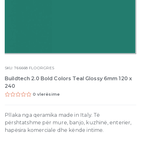
SKU:
766668
FLOORGRES
Buildtech 2.0 Bold Colors Teal Glossy 6mm 120 x
240
0 vlerësime
Pllaka nga qeramika made in Italy. Të
përshtatshme për mure, banjo, kuzhinë, enterier,
hapësira komerciale dhe kënde intime.