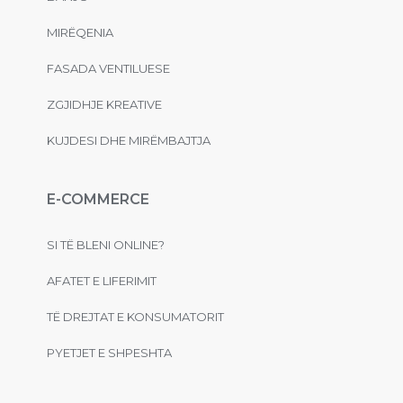
MIRËQENIA
FASADA VENTILUESE
ZGJIDHJE KREATIVE
KUJDESI DHE MIRËMBAJTJA
E-COMMERCE
SI TË BLENI ONLINE?
AFATET E LIFERIMIT
TË DREJTAT E KONSUMATORIT
PYETJET E SHPESHTA