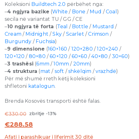
Koleksioni
Buildtech 2.0
përbëhet nga:
–
4 ngjyra bazike
(
White
/
Bone
/
Mud
/
Coal
)
secila në variantat TU / GG / CE
–
10 ngjyra të forta
(
Teal
/
Bottle
/
Mustard
/
Cream
/
Midnight
/
Sky
/
Scarlet
/
Crimson
/
Burgundy
/
Fuchsia
)
–
9 dimensione
(
160×160
/
120×280
/
120×240
/
120×120
/
80×80
/
60×120
/
60×60
/
40×80
/
30×60
)
–
3 trashësi
(
6mm
/
10mm
/
20mm
)
–
4 struktura
(
mat
/
soft
/
shkëlqim
/
vrazhdë
)
Për më shumë rreth këtij koleksioni
shfletoni
katalogun
.
Brenda Kosovës transporti është falas.
zbritje -13%
€
330.00
€
288.58
Afati i parashikuar i liferimit 30 ditë