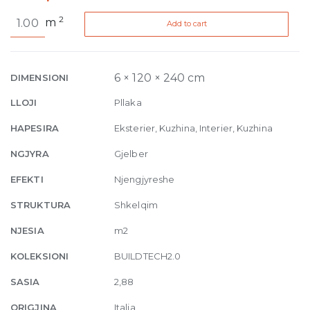
Buildtech
2
m
Add to cart
2.0
Bold
Colors
Teal
6 × 120 × 240 cm
DIMENSIONI
Glossy
LLOJI
Pllaka
6mm
120
HAPESIRA
Eksterier, Kuzhina, Interier, Kuzhina
x
NGJYRA
Gjelber
240
quantity
EFEKTI
Njengjyreshe
STRUKTURA
Shkelqim
NJESIA
m2
KOLEKSIONI
BUILDTECH2.0
SASIA
2,88
ORIGJINA
Italia